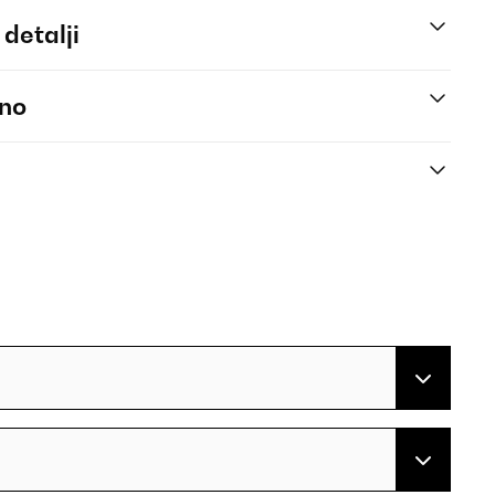
 detalji
eno