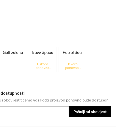
Golf zelena
Navy Space
Petrol Sea
Uskoro
Uskoro
ponovno
ponovno
dostupno
dostupno
o dostupnosti
su i obavijestit ćemo vas kada proizvod ponovno bude dostupan.
Pošalji mi obavijest