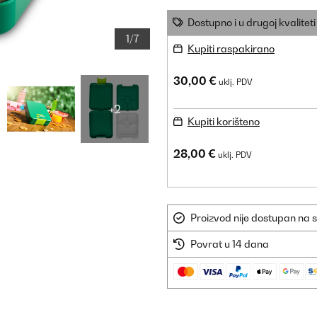
Dostupno i u drugoj kvaliteti
1/7
Kupiti raspakirano
30,00 €
uklj. PDV
+2
Kupiti korišteno
28,00 €
uklj. PDV
Proizvod nije dostupan na s
Povrat u 14 dana