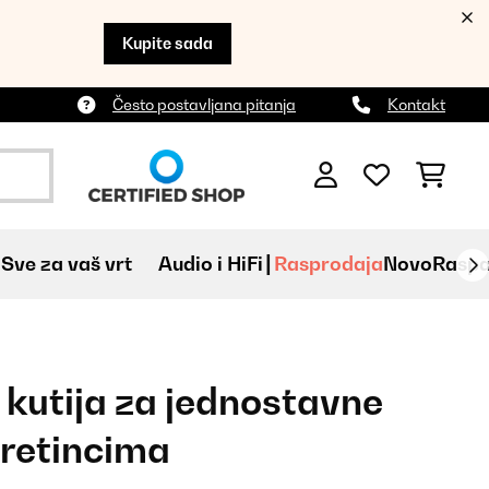
Kupite sada
Često postavljana pitanja
Kontakt
Sve za vaš vrt
Audio i HiFi
Rasprodaja
Novo
Raspa
kutija za jednostavne
pretincima