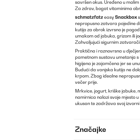
savršen okus. Uređeno u malim p
Za zdrav, bogat vitaminima obrok
schmatzfatz
easy
Snackbox
s
nepropusno zatvara pojedine dij
kutija za obrok izvrsno je pogod
umakom od jabuka, grizom ili jog
Zahvaljujući sigurnim zatvaračim
Praktična i raznovrsna u dječj
pametnom sustavu umetanja s o
higijena je zajamčena jer se unu
Budući da vanjska kutija ne dol
krpom. Zbog idealne nepropusno
večer prije.
Mrkvice, jogurt, kriške jabuke, 
namirnica nalazi svoje mjesto u
ukusan te zadržava svoj izvorni
Značajke