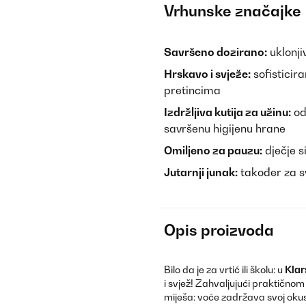
Vrhunske značajke
Savršeno dozirano:
uklonji
Hrskavo i svježe:
sofisticir
pretincima
Izdržljiva kutija za užinu:
od
savršenu higijenu hrane
Omiljeno za pauzu:
dječje s
Jutarnji junak:
također za svj
Opis proizvoda
Bilo da je za vrtić ili školu: u
Klar
i svjež! Zahvaljujući praktično
miješa: voće zadržava svoj okus