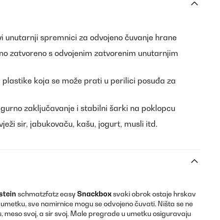
vi unutarnji spremnici za odvojeno čuvanje hrane
ano zatvoreno s odvojenim zatvorenim unutarnjim
 plastike koja se može prati u perilici posuđa za
igurno zaključavanje i stabilni šarki na poklopcu
eži sir, jabukovaču, kašu, jogurt, musli itd.
stein
schmatzfatz easy
Snackbox
svaki obrok ostaje hrskav
m umetku, sve namirnice mogu se odvojeno čuvati. Ništa se ne
, meso svoj, a sir svoj. Male pregrade u umetku osiguravaju