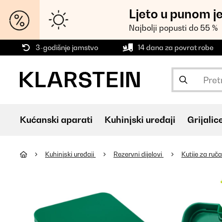
Ljeto u punom j
Najbolji popusti do 55 %
3-godišnje jamstvo
14 dana za povrat robe
Kućanski aparati
Kuhinjski uređaji
Grijalic
Kuhinjski uređaji
Rezervni dijelovi
Kutije za ruč