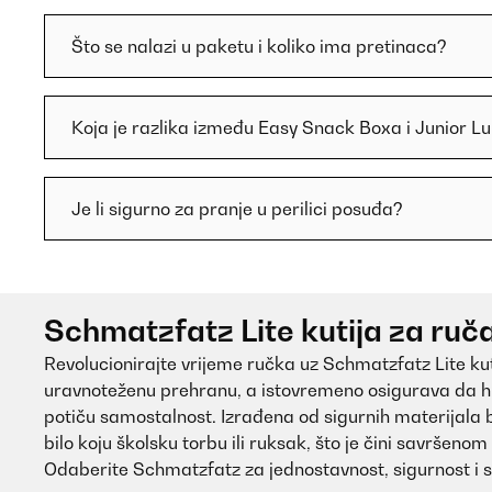
Što se nalazi u paketu i koliko ima pretinaca?
Koja je razlika između Easy Snack Boxa i Junior L
Je li sigurno za pranje u perilici posuđa?
Schmatzfatz Lite kutija za ruča
Revolucionirajte vrijeme ručka uz Schmatzfatz Lite kuti
uravnoteženu prehranu, a istovremeno osigurava da hr
potiču samostalnost. Izrađena od sigurnih materijala b
bilo koju školsku torbu ili ruksak, što je čini savršenom
Odaberite Schmatzfatz za jednostavnost, sigurnost i st