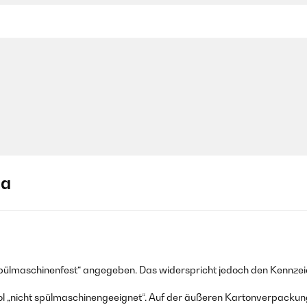
ja
„spülmaschinenfest“ angegeben. Das widerspricht jedoch den Kennze
ol „nicht spülmaschinengeeignet“. Auf der äußeren Kartonverpackung 