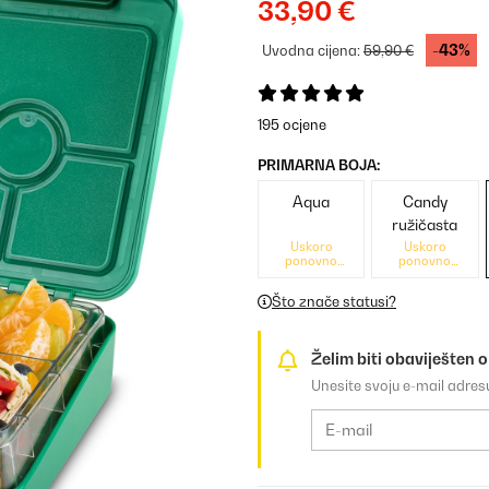
33,90 €
-43%
Uvodna cijena:
59,90 €
195 ocjene
PRIMARNA BOJA:
Aqua
Candy
ružičasta
Uskoro
Uskoro
ponovno
ponovno
dostupno
dostupno
Što znače statusi?
Želim biti obaviješten 
Unesite svoju e-mail adre