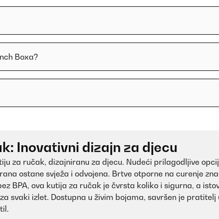
unch Boxa?
k: Inovativni dizajn za djecu
ju za ručak, dizajniranu za djecu. Nudeći prilagodljive opci
ana ostane svježa i odvojena. Brtve otporne na curenje znač
ez BPA, ova kutija za ručak je čvrsta koliko i sigurna, a ist
 za svaki izlet. Dostupna u živim bojama, savršen je pratitelj
il.