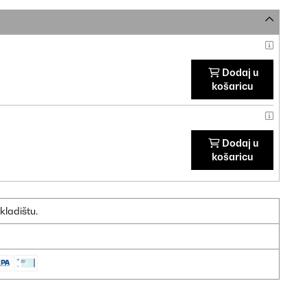
Dodaj u
košaricu
Dodaj u
košaricu
kladištu.