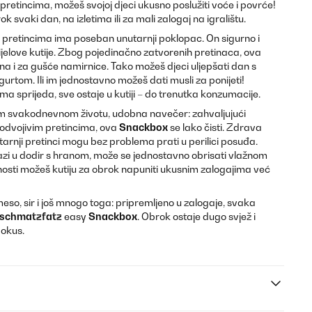
retincima, možeš svojoj djeci ukusno poslužiti voće i povrće!
 svaki dan, na izletima ili za mali zalogaj na igralištu.
 pretincima ima poseban unutarnji poklopac. On sigurno i
elove kutije. Zbog pojedinačno zatvorenih pretinaca, ova
na i za gušće namirnice. Tako možeš djeci uljepšati dan s
urtom. Ili im jednostavno možeš dati musli za ponijeti!
a sprijeda, sve ostaje u kutiji – do trenutka konzumacije.
em svakodnevnom životu, udobna navečer: zahvaljujući
dvojivim pretincima, ova
Snackbox
se lako čisti. Zdrava
tarnji pretinci mogu bez problema prati u perilici posuđa.
azi u dodir s hranom, može se jednostavno obrisati vlažnom
sti možeš kutiju za obrok napuniti ukusnim zalogajima već
meso, sir i još mnogo toga: pripremljeno u zalogaje, svaka
schmatzfatz
easy
Snackbox
. Obrok ostaje dugo svjež i
 okus.