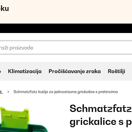
eku
e
Klimatizacija
Pročišćavanje zraka
Roštilji
ak
Schmatzfatz kutija za jednostavne grickalice s pretincima
Schmatzfatz 
grickalice s 