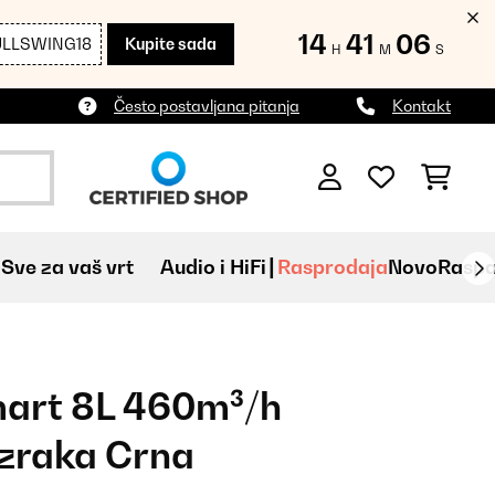
14
41
04
ULLSWING18
Kupite sada
H
M
S
Često postavljana pitanja
Kontakt
Sve za vaš vrt
Audio i HiFi
Rasprodaja
Novo
Raspa
art 8L 460m³/h
zraka Crna