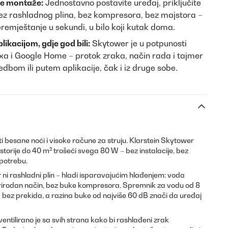
ve montaže:
Jednostavno postavite uređaj, priključite
 Bez rashladnog plina, bez kompresora, bez majstora –
remještanje u sekundi, u bilo koji kutak doma.
ikacijom, gdje god bili:
Skytower je u potpunosti
a i Google Home – protok zraka, način rada i tajmer
bom ili putem aplikacije, čak i iz druge sobe.
iti besane noći i visoke račune za struju. Klarstein Skytower
torije do 40 m² trošeći svega 80 W – bez instalacije, bez
potrebu.
ni rashladni plin – hladi isparavajućim hlađenjem: voda
prirodan način, bez buke kompresora. Spremnik za vodu od 8
 bez prekida, a razina buke od najviše 60 dB znači da uređaj
entilirano je sa svih strana kako bi rashlađeni zrak