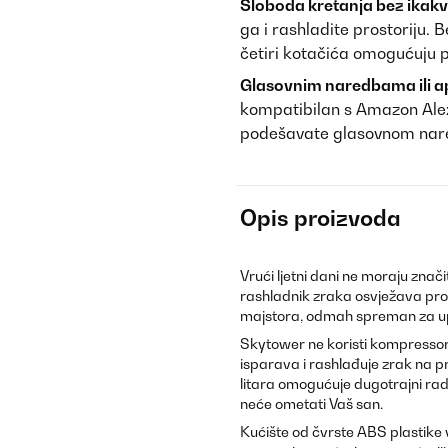
Sloboda kretanja bez ikak
ga i rashladite prostoriju.
četiri kotačića omogućuju p
Glasovnim naredbama ili apl
kompatibilan s Amazon Alex
podešavate glasovnom nared
Opis proizvoda
Vrući ljetni dani ne moraju znač
rashladnik zraka osvježava pros
majstora, odmah spreman za u
Skytower ne koristi kompressor 
isparava i rashlađuje zrak na 
litara omogućuje dugotrajni rad
neće ometati Vaš san.
Kućište od čvrste ABS plastike v