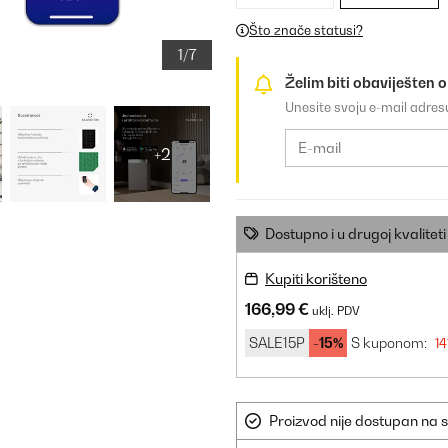
dostupno
Što znače statusi?
1/7
Želim biti obaviješten 
Unesite svoju e-mail adre
+2
Dostupno i u drugoj kvaliteti
Kupiti korišteno
166,99 €
uklj. PDV
SALE15P
-15%
S kuponom:
14
Proizvod nije dostupan na s