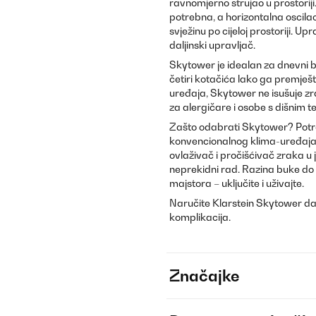
ravnomjerno strujao u prostorij
potrebna, a horizontalna oscilac
svježinu po cijeloj prostoriji. Up
daljinski upravljač.
Skytower je idealan za dnevni b
četiri kotačića lako ga premješ
uređaja, Skytower ne isušuje zra
za alergičare i osobe s dišnim
Zašto odabrati Skytower? Potr
konvencionalnog klima-uređaja. F
ovlaživač i pročišćivač zraka u
neprekidni rad. Razina buke do
majstora – uključite i uživajte.
Naručite Klarstein Skytower dana
komplikacija.
Značajke