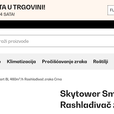
TA U TRGOVINI!
F
4 SATA!
e
Klimatizacija
Pročišćavanje zraka
Roštilji
rt 8L 460m³/h Rashlađivač zraka Crna
Skytower Sm
Rashlađivač 