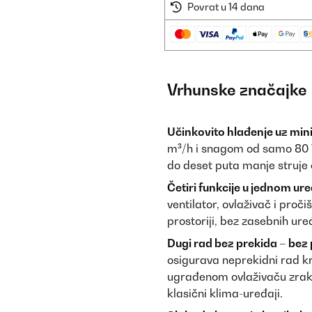
Povrat u 14 dana
Vrhunske značajke
Učinkovito hlađenje uz mini
m³/h i snagom od samo 80 W
do deset puta manje struje
Četiri funkcije u jednom ure
ventilator, ovlaživač i pro
prostoriji, bez zasebnih ure
Dugi rad bez prekida – bez 
osigurava neprekidni rad kr
ugrađenom ovlaživaču zrak o
klasični klima-uređaji.