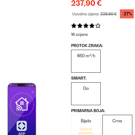
237,90 €
-27%
Uvodna cijena:
329,90 €
16 ocjene
PROTOK ZRAKA:
460 m³/h
SMART:
Da
PRIMARNA BOJA:
Bijela
Crna
Uskoro
ponovno