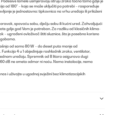
i. Podesive lamele usmjeravaju struju zraka točno tamo gdje je
ija od 180° – koja se može uključiti po potrebi – raspoređuje
ravljanje je jednostavno: tipkovnica na vrhu uređaja ili priloženi
oravak, spavaću sobu, dječju sobu ili kućni ured. Zahvaljujući
tate gdje god Vam je potreban. Za razliku od klasičnih klima-
k – ugrađeni ovlaživač štiti sluznice, što je posebno korisno
 tegobama.
ošnja od samo 80 W – do deset puta manje od
unkcija 4 u 1 objedinjuje rashladnik zraka, ventilator,
 jednom uređaju. Spremnik od 8 litara osigurava dugi
 60 dB ne ometa odmor ni noću. Nema instalacije, nema
s i uživajte u ugodnoj svježini bez klimatizacijskih