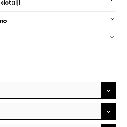
 detalji
eno