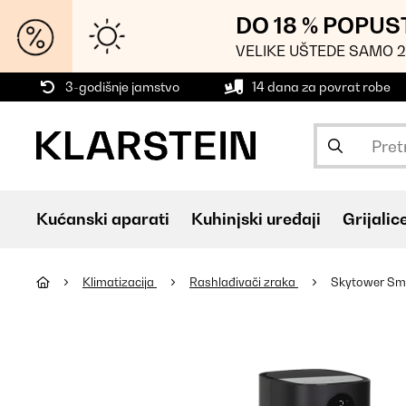
DO 18 % POPUS
VELIKE UŠTEDE SAMO 2
3-godišnje jamstvo
14 dana za povrat robe
Kućanski aparati
Kuhinjski uređaji
Grijalic
Klimatizacija
Rashlađivači zraka
Skytower Sma