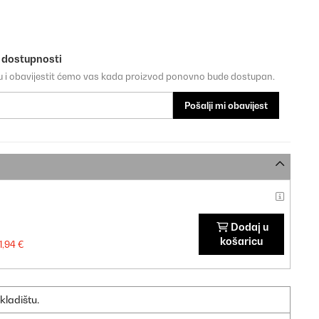
o dostupnosti
su i obavijestit ćemo vas kada proizvod ponovno bude dostupan.
Pošalji mi obavijest
Dodaj u
košaricu
1,94 €
kladištu.