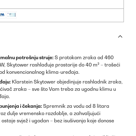
malnu potrošnju struje:
S protokom zraka od 460
, Skytower rashlađuje prostorije do 40 m² – trošeći
 od konvencionalnog klima-uređaja.
đaju:
Klarstein Skytower objedinjuje rashladnik zraka,
čišćivač zraka – sve što Vam treba za ugodnu klimu u
đaja.
punjenja i čekanja:
Spremnik za vodu od 8 litara
oz dulje vremensko razdoblje, a zahvaljujući
staje svjež i ugodan – bez isušivanja koje donose