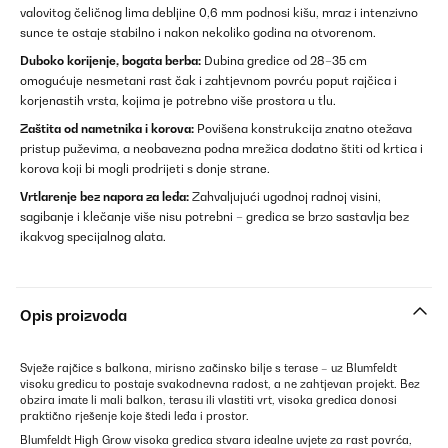
valovitog čeličnog lima debljine 0,6 mm podnosi kišu, mraz i intenzivno
sunce te ostaje stabilno i nakon nekoliko godina na otvorenom.
Duboko korijenje, bogata berba:
Dubina gredice od 28–35 cm
omogućuje nesmetani rast čak i zahtjevnom povrću poput rajčica i
korjenastih vrsta, kojima je potrebno više prostora u tlu.
Zaštita od nametnika i korova:
Povišena konstrukcija znatno otežava
pristup puževima, a neobavezna podna mrežica dodatno štiti od krtica i
korova koji bi mogli prodrijeti s donje strane.
Vrtlarenje bez napora za leđa:
Zahvaljujući ugodnoj radnoj visini,
sagibanje i klečanje više nisu potrebni – gredica se brzo sastavlja bez
ikakvog specijalnog alata.
Opis proizvoda
Svježe rajčice s balkona, mirisno začinsko bilje s terase – uz Blumfeldt
visoku gredicu to postaje svakodnevna radost, a ne zahtjevan projekt. Bez
obzira imate li mali balkon, terasu ili vlastiti vrt, visoka gredica donosi
praktično rješenje koje štedi leđa i prostor.
Blumfeldt High Grow visoka gredica stvara idealne uvjete za rast povrća,