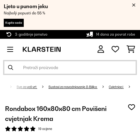
Ljeto u punom jeku
Najbolji popusti do 55 %
Kupite sada
3-godišnje jamstvo
14 dana za povrat robe
Sve za vaš vrt
Sustavi za navodnjavanje & Biljka
Cvjetnjaci
Rondabox 160x80x80 cm Povišeni
cvjetnjak Krema
19 ocjene