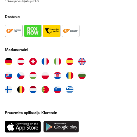
* Sve cijene uključuju PDV.
POTVRĐENI PREGLED
Dostava
15/04/2025
Gute Qualität, lässt sich gut zusammen bauen.Zwar erst ein
wenig frickelich aber dann ist es gut.
Amazon-Benutzer
Međunarodni
Prevedi
POTVRĐENI PREGLED
13/04/2025
Easy to assemble, very sturdy, beautiful design.
Amazon user
Prevedi
Preuzmite aplikaciju Klarstein
POTVRĐENI PREGLED
03/04/2025