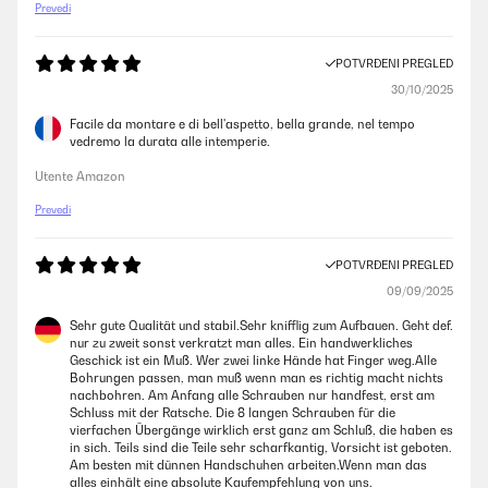
Prevedi
POTVRĐENI PREGLED
30/10/2025
Facile da montare e di bell'aspetto, bella grande, nel tempo
vedremo la durata alle intemperie.
Utente Amazon
Prevedi
POTVRĐENI PREGLED
09/09/2025
Sehr gute Qualität und stabil.Sehr knifflig zum Aufbauen. Geht def.
nur zu zweit sonst verkratzt man alles. Ein handwerkliches
Geschick ist ein Muß. Wer zwei linke Hände hat Finger weg.Alle
Bohrungen passen, man muß wenn man es richtig macht nichts
nachbohren. Am Anfang alle Schrauben nur handfest, erst am
Schluss mit der Ratsche. Die 8 langen Schrauben für die
vierfachen Übergänge wirklich erst ganz am Schluß, die haben es
in sich. Teils sind die Teile sehr scharfkantig, Vorsicht ist geboten.
Am besten mit dünnen Handschuhen arbeiten.Wenn man das
alles einhält eine absolute Kaufempfehlung von uns.