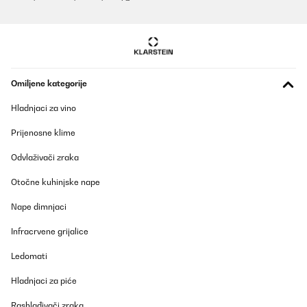
Amazon-Benutzer
Prevedi
POTVRĐENI PREGLED
Omiljene kategorije
06/06/2025
Hladnjaci za vino
Gute Qualität gute Aufbauanleitung.sind voll und ganz zufrieden.
Prijenosne klime
Amazon-Benutzer
Odvlaživači zraka
Prevedi
Otočne kuhinjske nape
POTVRĐENI PREGLED
Nape dimnjaci
20/05/2025
Infracrvene grijalice
Das Hochbeet ist sehr stabil und macht einen hochwertigen
Eindruck! Gerne wieder
Ledomati
Amazon-Benutzer
Hladnjaci za piće
Prevedi
Rashlađivači zraka