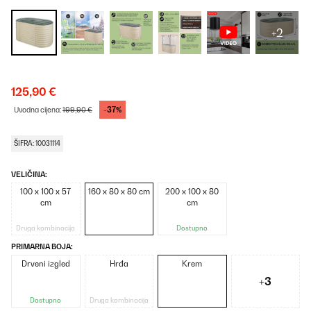
+2
125,90 €
-37%
Uvodna cijena:
199,90 €
ŠIFRA: 10031114
VELIČINA:
100 x 100 x 57
160 x 80 x 80 cm
200 x 100 x 80
cm
cm
Druga kombinacija
Dostupno
PRIMARNA BOJA:
Drveni izgled
Hrđa
Krem
+3
Dostupno
Druga kombinacija