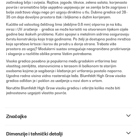
začinskog bilja i cvijeća. Rajčice, jagode, tikvice, zelena salata, korjenasto
povrće i aromatično bilje uspješno uspijevaju jer se zemlja brže zagrijava i
bolje zadržava vlagu nego pri uzgoju direktno u tlu. Dubina gredice od 28–
35 cm daje dovoljno prostora čak i biljkama s dužim korijenjem.
Kućište od valovitog čeličnog lima (debljine 0,6 mm) otporno je na kišu,
mraz i UV-zračenje – gredica se može koristiti na otvorenom tijekom cijele
godine bez ikakvih problema. Kutni spojevi s metalnim sidrima osiguravaju
čvrstu konstrukciju koja traje godinama. Po želji je dostupna podna mrežica
koja sprečava krtoce i korov da prodru s donje strane. Trebate više
prostora za uzgoj? Modularni sustav omogućuje neograničeno proširivanje
i slaganje u različite oblike prema Vašim potrebama.
Visoka gredica posebno je popularna među gradskim vrtlarima bez
vlastitog zemljišta, stanovnicima s terasom ili balkonom te starijim
osobama kojima je sagibanje i klečanje pri vrtlarenju postalo naporno.
Ugodna radna visina vidno rasterećuje leđa. Blumfeldt High Grow visoka
gredica odličan je i poklon za useljenje u novi dom s vrtom.
Naručite Blumfeldt High Grow visoku gredicu i otkrijte koliko može biti
jednostavno uzgajati vlastito povrće.
Značajke
Dimenzije i tehnički detalji