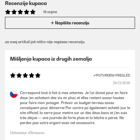
Recenzije kupaca
19 ocjene
Napišite recenziju
za ovaj artikal još nitko nije napisao recenziju
Mišljenja kupaca iz drugih zemalja
POTVRĐENI PREGLED
24/12/2025
Correspond tout à fait à mes attentes. Je l’ai divisé pour en faire
deux (en achetant des vis en plus) et elles restent assez hautes
pour faire mon potager. Prévoir un budget terreau assez
conséquent pour démarrer.Par contre jai également acheté (sur le
site officiel) la serre pour mettre sur un des deux bacs et j’en suis
très déçue => une journée de forte pluie et la bâche a persé. Ne
perdez pas votre argent avec cet accessoire.
Utilisateur d'Amazon