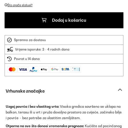
Što znače statusi?
Dodaj u košaricu
Spremno za dostavu
Vrijeme isporuke: 3 - 4 radnih dana
Povrat u 14 dana
Vrhunske značajke
Uzgoj povrća i bez vlastitog vrta:
Visoka gredica savršeno se uklapa na
balkon, terasu ili u vrt i pruža dovoljno prostora za cvijeće, začinsko bilje
i povrće – bez potrebe za vlastitim zemljištem.
Otporna na sve što donosi vremenska prognoza:
Kućište od pocinčanog