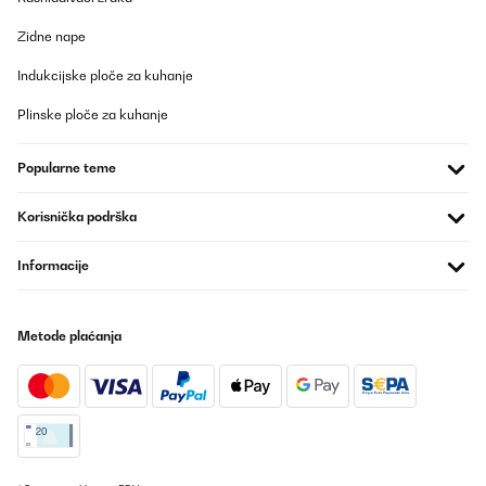
POTVRĐENI PREGLED
Zidne nape
09/05/2025
Indukcijske ploče za kuhanje
Ich bin absolut begeistert von diesem Hochbeet aus Metall! Der
Aufbau war einfach und gut erklärt – auch allein machbar. Das
Plinske ploče za kuhanje
Material wirkt sehr robust und wetterfest, genau richtig für den
Einsatz im Garten. Durch die erhöhte Bauweise ist das Arbeiten
rückenschonend und angenehm. Außerdem sieht das Hochbeet
Popularne teme
modern und hochwertig aus – ein echter Hingucker. Bisher
keinerlei Rost oder andere Mängel, selbst nach starkem Regen.
Ich würde es jederzeit wieder kaufen!
Korisnička podrška
Amazon-Benutzer
Informacije
Prevedi
POTVRĐENI PREGLED
Metode plaćanja
06/05/2025
War schnell zusammengebaut. Der Aufbau ergibt sich von selbst.
Amazon-Benutzer
Prevedi