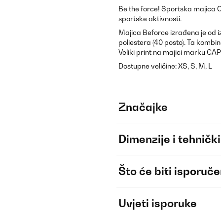
Be the force! Sportska majica 
sportske aktivnosti.
Majica Beforce izrađena je od 
poliestera (40 posto). Ta kombin
Veliki print na majici marku C
Dostupne veličine: XS, S, M, L
Značajke
Dimenzije i tehnički
Što će biti isporuč
Uvjeti isporuke