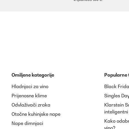
Omiljene kategorije
Popularne
Hladnjaci za vino
Black Frid
Prijenosne klime
Singles Da
Odvlaživači zraka
Klarstein 
inteligentn
Otočne kuhinjske nape
Kako odabra
Nape dimnjaci
vino?