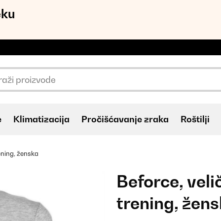
eku
e
Klimatizacija
Pročišćavanje zraka
Roštilji
rening, ženska
Beforce, veli
trening, žen