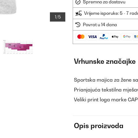
Spremno za dostavu
Vrijeme isporuke: 5 - 7 ra
1/5
Povrat u 14 dana
Vrhunske značajke
Sportska majica za žene s
Prianjajuća tekstilna mješa
Veliki print loga marke C
Opis proizvoda