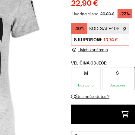
22,90 €
-23%
Uvodna cijena:
29,90 €
-40%
KOD:
SALE40P
S KUPONOM:
13,74 €
Uvjeti korištenja
VELIČINA ODJEĆE:
M
S
Dostupno
Dostupno
Što znače statusi?