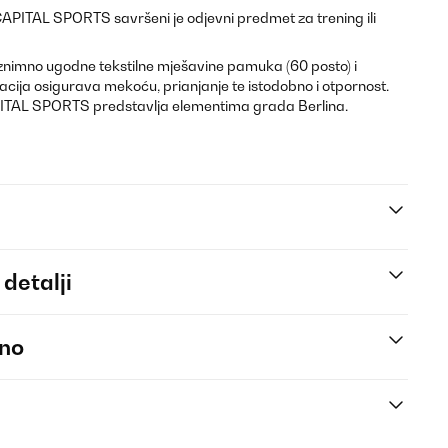
CAPITAL SPORTS savršeni je odjevni predmet za trening ili
iznimno ugodne tekstilne mješavine pamuka (60 posto) i
acija osigurava mekoću, prianjanje te istodobno i otpornost.
APITAL SPORTS predstavlja elementima grada Berlina.
 detalji
eno