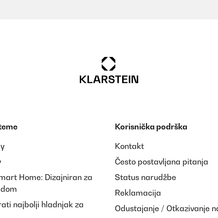
 teme
Korisnička podrška
ay
Kontakt
y
Često postavljana pitanja
Smart Home: Dizajniran za
Status narudžbe
i dom
Reklamacija
ti najbolji hladnjak za
Odustajanje / Otkazivanje 