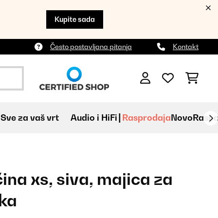
Kupite sada
Često postavljana pitanja
Kontakt
Sve za vaš vrt
Audio i HiFi
Rasprodaja
Novo
Raspa
čina xs, siva, majica za
ska