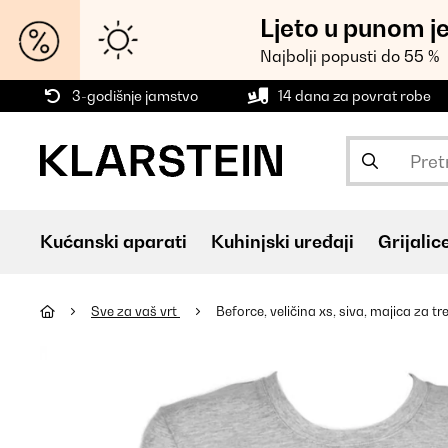
Ljeto u punom j
Najbolji popusti do 55 %
3-godišnje jamstvo
14 dana za povrat robe
Kućanski aparati
Kuhinjski uređaji
Grijalic
Sve za vaš vrt
Beforce, veličina xs, siva, majica za t