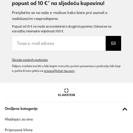
popust od 10 €* na sljedeću kupovinu!
Pretplatite se na naše e-mailove kako biste prvi saznali o
nadolazećim rasprodajama.
Popust od 10 € ne može se kombinirati s drugim kuponima. Odnosi se na
narudžbu minimalne vrijednosti 100 €.
Obrada osobnih podataka
Odjavu možete izvršiti u bilo kojem trenutku putem poveznice u podnožju bilo koje
e-pošte ili nam pišite na
privacy@chal-tec.com
.
Omiljene kategorije
Hladnjaci za vino
Prijenosne klime