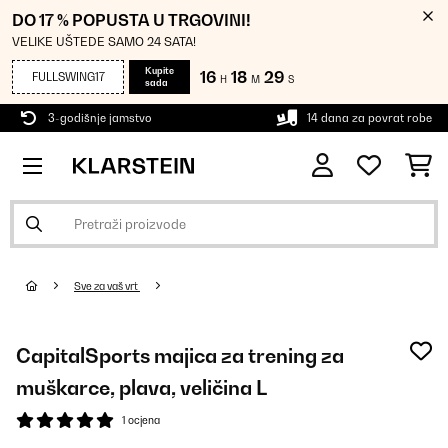
DO 17 % POPUSTA U TRGOVINI!
VELIKE UŠTEDE SAMO 24 SATA!
Kupite
16
18
29
FULLSWING17
H
M
S
sada
3-godišnje jamstvo
14 dana za povrat robe
Sve za vaš vrt
CapitalSports majica za trening za
muškarce, plava, veličina L
1 ocjena