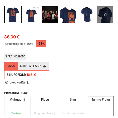
+1
36,90 €
-39%
Uvodna cijena:
61,00 €
ŠIFRA: 10029550
-55%
KOD:
SALE55P
S KUPONOM:
16,61 €
Uvjeti korištenja
PRIMARNA BOJA:
Mahagonij
Plava
Siva
Tamno Plava
Dostupno
Druga kombinacija
Druga kombinacija