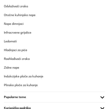
Odvlaživači zraka
Otočne kuhinjske nape
Nape dimnjaci
Infracrvene grijalice
Ledomati
Hladnjaci za piće
Rashlađivači zraka
Zidne nape
Indukcijske ploče za kuhanje
Plinske ploče za kuhanje
Popularne teme
Korisnička podrška