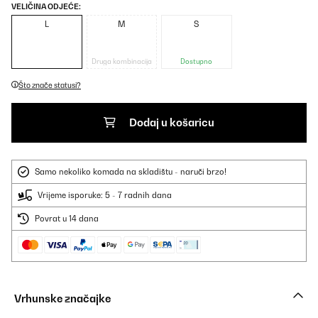
VELIČINA ODJEĆE:
L
M
S
Druga kombinacija
Dostupno
Što znače statusi?
Dodaj u košaricu
Samo nekoliko komada na skladištu - naruči brzo!
Vrijeme isporuke: 5 - 7 radnih dana
Povrat u 14 dana
Vrhunske značajke