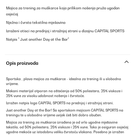
Majica za trening za muškarce koja prilikom nošenja pruža ugodan
osjećaj
Nježna i čvrsta tekstilna mješavina
Izraženi otisci na prednjoj i stražnjoj strani u dizajnu CAPITAL SPORTS
Natpis " Just another Day at the Bar"
Opis proizvoda
Sportska , plava majica za muškarce - idealna za trening ili u slobodno
vrijeme.
Mekani materijal otporan na oštećenja od 50% poliestera, 25% viskoze i
25% vune za visoku udobnost nošenja i čvrstoće.
Izražen natpis loga CAPITAL SPORTS na prednjoj i stražnjoj strani.
Just another Day at the Bar! Sa sportskom majicom CAPITAL SPORTS na
treningu te u slobodno vrijeme uvijek ćeš biti dobro obučen.
Majica za trening za muškarce izrađena je od vrlo ugodne mješavine
tekstila, od 50% poliestera, 25% viskoze i 25% vune. Tako je osiguran osjećaj
ugodne mekoće uz istodobnu veliku čvrstoću vlakana. Posebno je izražen