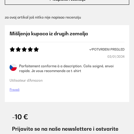
za ovaj artikal još nitko nije napisao recenziju
Mišljenja kupaca iz drugih zemalja
POTVRĐENI PREGLED
03/01/2024
Parfaitement conforme à a description. Colis soigné, envoi
rapide. Je vous recommande ce t-shirt
Utilisateur d'Amazon
Prevedi
-10 €
Prijavite se na naše newslettere i ostvarite