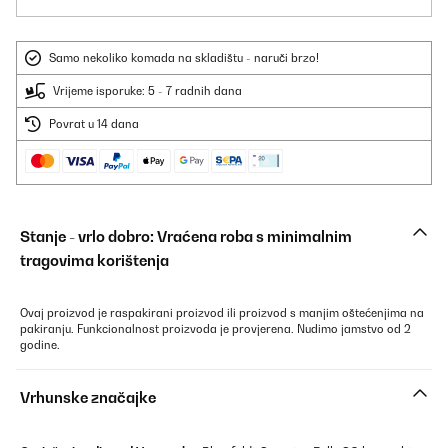
Samo nekoliko komada na skladištu - naruči brzo!
Vrijeme isporuke: 5 - 7 radnih dana
Povrat u 14 dana
Stanje - vrlo dobro: Vraćena roba s minimalnim
tragovima korištenja
Ovaj proizvod je raspakirani proizvod ili proizvod s manjim oštećenjima na
pakiranju. Funkcionalnost proizvoda je provjerena. Nudimo jamstvo od 2
godine.
Vrhunske značajke