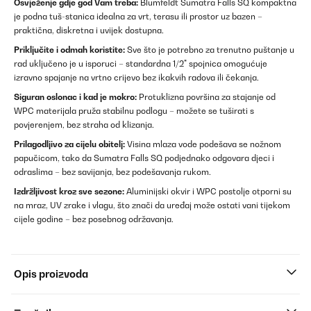
Osvježenje gdje god Vam treba:
Blumfeldt Sumatra Falls SQ kompaktna
je podna tuš-stanica idealna za vrt, terasu ili prostor uz bazen –
praktična, diskretna i uvijek dostupna.
Priključite i odmah koristite:
Sve što je potrebno za trenutno puštanje u
rad uključeno je u isporuci – standardna 1/2" spojnica omogućuje
izravno spajanje na vrtno crijevo bez ikakvih radova ili čekanja.
Siguran oslonac i kad je mokro:
Protuklizna površina za stajanje od
WPC materijala pruža stabilnu podlogu – možete se tuširati s
povjerenjem, bez straha od klizanja.
Prilagodljivo za cijelu obitelj:
Visina mlaza vode podešava se nožnom
papučicom, tako da Sumatra Falls SQ podjednako odgovara djeci i
odraslima – bez savijanja, bez podešavanja rukom.
Izdržljivost kroz sve sezone:
Aluminijski okvir i WPC postolje otporni su
na mraz, UV zrake i vlagu, što znači da uređaj može ostati vani tijekom
cijele godine – bez posebnog održavanja.
Opis proizvoda