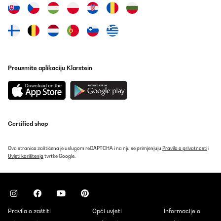
Utente Amazon
Prevedi
POTVRĐENI PREGLED
02/05/2023
Preuzmite aplikaciju Klarstein
Die Dusche wurde sehr schnell geliefert und war sehr gut
verpackt!Das Materiel fühlt sich stabil und sehr wertig an. Der
Aufbau war relativ schnell.Die Dusche lässt sich sehr flexibel dort
aufstellen wo er gebraucht wird. Besonders gut gefällt mir, dass
ich den Wasserstrahl individuell mit einem kleinen Regler an der
Seite einstellen kann.Die Holzoptik der Bodenplatte gefällt mir
richtig gut und machte mir meine Kaufentscheidung einfach.Ich
Certified shop
freue mich jetzt schon auf den Sommer, wo ich mir unkompliziert
dazwischen eine Abkühlung verschaffen werde!
Amazon-Benutzer
Ova stranica zaštićena je uslugom reCAPTCHA i na nju se primjenjuju
Pravila o privatnosti
i
Uvjeti korištenja
tvrtke Google.
Prevedi
Pravila o zaštiti
Opći uvjeti
Informacije o