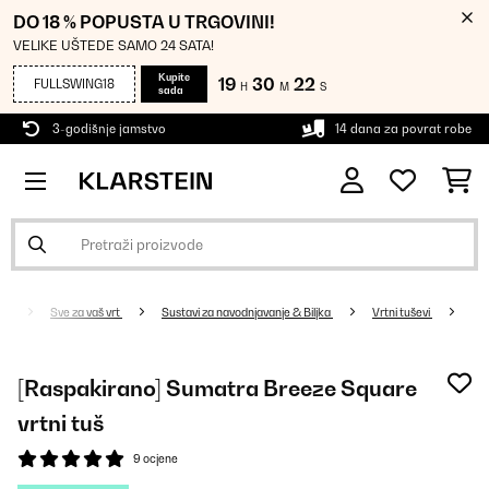
DO 18 % POPUSTA U TRGOVINI!
VELIKE UŠTEDE SAMO 24 SATA!
Kupite
19
30
22
FULLSWING18
H
M
S
sada
3-godišnje jamstvo
14 dana za povrat robe
Sve za vaš vrt
Sustavi za navodnjavanje & Biljka
Vrtni tuševi
[Raspakirano] Sumatra Breeze Square
vrtni tuš
9 ocjene