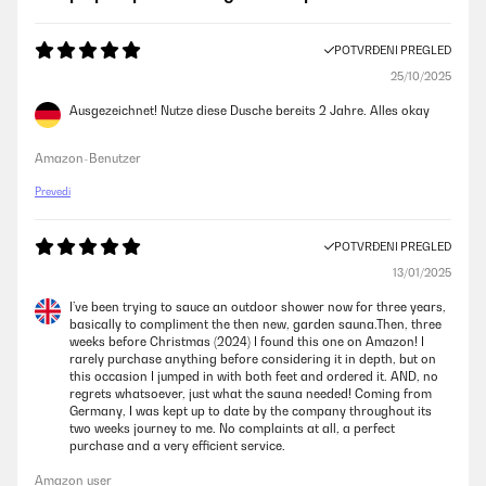
POTVRĐENI PREGLED
25/10/2025
Ausgezeichnet! Nutze diese Dusche bereits 2 Jahre. Alles okay
Amazon-Benutzer
Prevedi
POTVRĐENI PREGLED
13/01/2025
I’ve been trying to sauce an outdoor shower now for three years,
basically to compliment the then new, garden sauna.Then, three
weeks before Christmas (2024) I found this one on Amazon! I
rarely purchase anything before considering it in depth, but on
this occasion I jumped in with both feet and ordered it. AND, no
regrets whatsoever, just what the sauna needed! Coming from
Germany, I was kept up to date by the company throughout its
two weeks journey to me. No complaints at all, a perfect
purchase and a very efficient service.
Amazon user