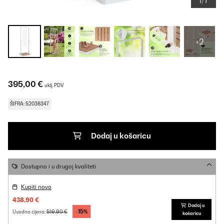
1/7
+2
395,00 €
uklj. PDV
ŠIFRA: 52036347
Dodaj u košaricu
Dostupno i u drugoj kvaliteti
Kupiti novo
438,90 €
Dodaj u
-15%
519,90 €
Uvodna cijena:
košaricu