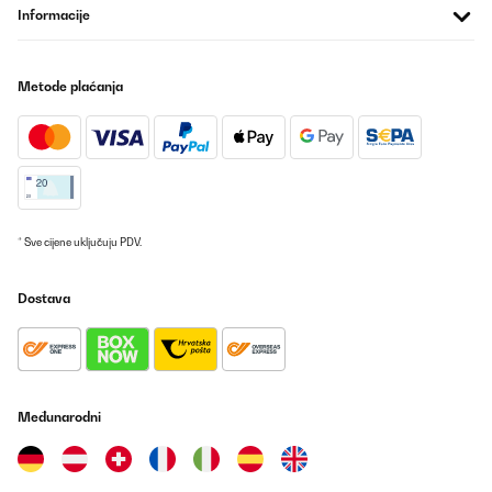
ok. Da die Dusche tut, was sie soll, habe ich nichts zu
Informacije
beanstanden.
Amazon-Benutzer
Metode plaćanja
Prevedi
POTVRĐENI PREGLED
07/05/2023
Assolutamente soddisfatto di questo acquisto! Presa per
montarla nel mio terrazzo e poter fare una doccia all'esterno di
* Sve cijene uključuju PDV.
casa, al ritorno dal mare, senza sporcare con la sabbia dentro di
casa. Ero indeciso tra questo modello e quello con getto dal
basso verso l'alto, ma ho preferito questo più classico a
Dostava
cascata.Semplicissima da montare e basta collegare un
normalissimo tubo da giardino da mezzo pollice. Oltretutto la
struttura ad arco è bella da vedere, con base antiscivolo fatta in
WPC, materiale robusto e resistente ai raggi UV, non è
ingombrante e si può trasportare con facilità
all'occorrenza.Ovviamente la temperatura dell'acqua sarà quella
di fuoriuscita dal rubinetto a cui la si collega, ma d'estate una
Međunarodni
doccia a con acqua non riscaldata non è un problema anzi, a
mio avviso, è l'ideale: non si spreca energia e si inquina di
meno.Spedizione puntualissima.