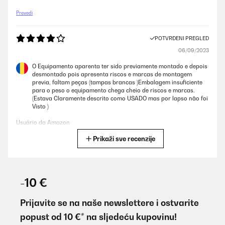
Prevedi
POTVRĐENI PREGLED
06/09/2023
O Equipamento aparenta ter sido previamente montado e depois
desmontado pois apresenta riscos e marcas de montagem
previa, faltam peças (tampas brancas )Embalagem insuficiente
para o peso o equipamento chega cheio de riscos e marcas.
(Estava Claramente descrito como USADO mas por lapso não foi
Visto )
Usuário da Amazon
Prikaži sve recenzije
Prevedi
POTVRĐENI PREGLED
15/08/2023
-10 €
Wir haben leider keinen Platz für einen Pool, nicht mal für einen
ganz kleinen. Abkühlung an Hitzetagen verschafft uns nun diese
Prijavite se na naše newslettere i ostvarite
Dusche. Sie ist superschnell aufgebaut, steht stabil und lässt sich
popust od 10 €* na sljedeću kupovinu!
einfach an den Gartenschlauch anbringen. Der Duschstrahl hat
eine angenehme Intensität und ist gleichmäßig, die Bodenplatte