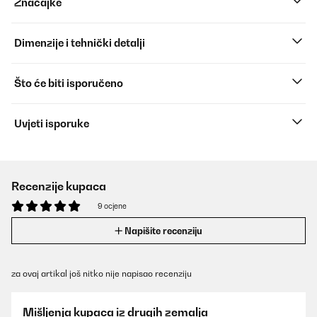
Značajke
Dimenzije i tehnički detalji
Što će biti isporučeno
Uvjeti isporuke
Recenzije kupaca
9 ocjene
Napišite recenziju
za ovaj artikal još nitko nije napisao recenziju
Mišljenja kupaca iz drugih zemalja