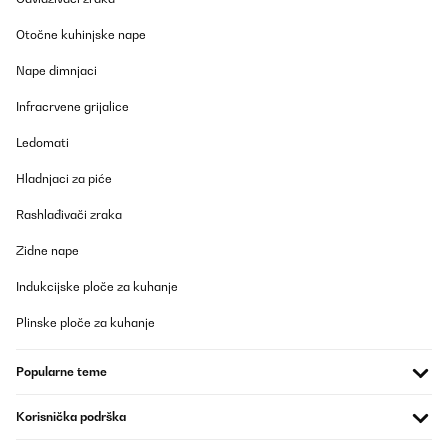
Prevedi
Otočne kuhinjske nape
Nape dimnjaci
POTVRĐENI PREGLED
09/07/2023
Infracrvene grijalice
Die Sommer werden immer wärmer und das schreit nach
Ledomati
Abkühlung. Super einfach zusammen zu bauen und Wasserfluss
durch die Brause kommt wie ein schöner Regenfall herunter.
Nutzen die Dusche nicht nur nach dem Poolgang auch mal so um
Hladnjaci za piće
einfach abzukühlen.Produkt ist sehr hochwertig und zu
empfehlen.Einzig die Lieferung könnte bessser koordiniert sein.
Rashlađivači zraka
Amazon-Benutzer
Zidne nape
Prevedi
Indukcijske ploče za kuhanje
POTVRĐENI PREGLED
Plinske ploče za kuhanje
15/05/2023
Popularne teme
Wir haben diese Gartendusche aufgestellt, damit wir uns vor dem
Gang in den Pool abduschen können, damit wir diesen dann
nicht so viel chloren müssen.Das Design finde ich super und
Korisnička podrška
passt auch gut zu unserem restlichen Gartenmobiliar. Der Aufbau
ging auch relativ schnell.Preis- Leistungs-Verhältnis ist hier echt