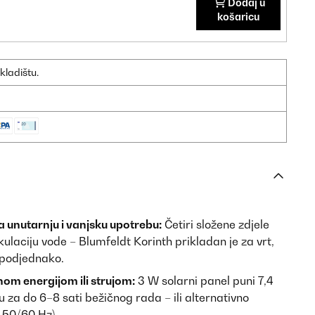
Dodaj u
košaricu
kladištu.
 unutarnju i vanjsku upotrebu:
Četiri složene zdjele
ulaciju vode – Blumfeldt Korinth prikladan je za vrt,
 podjednako.
nom energijom ili strujom:
3 W solarni panel puni 7,4
u za do 6–8 sati bežičnog rada – ili alternativno
 50/60 Hz).