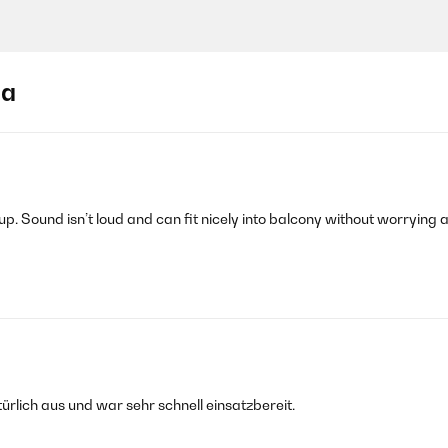
ja
p. Sound isn’t loud and can fit nicely into balcony without worrying a
ürlich aus und war sehr schnell einsatzbereit.