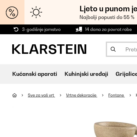
Ljeto u punom j
Najbolji popusti do 55 %
3-godišnje jamstvo
14 dana za povrat robe
Kućanski aparati
Kuhinjski uređaji
Grijalic
Sve za vaš vrt
Vrtne dekoracije
Fontane