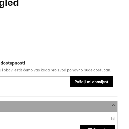
zgled
o dostupnosti
su i obavijestit ćemo vas kada proizvod ponovno bude dostupan.
Pošalji mi obavijest