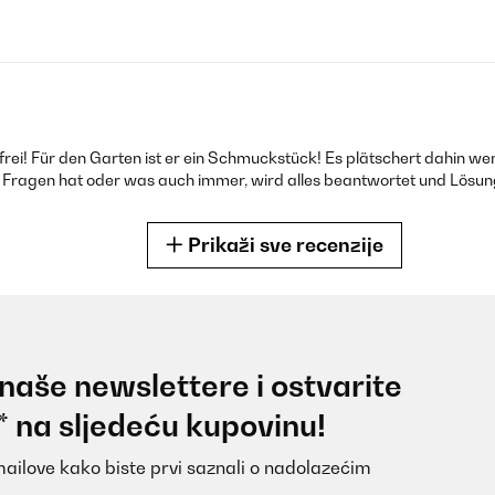
rei! Für den Garten ist er ein Schmuckstück! Es plätschert dahin wen
n Fragen hat oder was auch immer, wird alles beantwortet und Lösu
Prikaži sve recenzije
 naše newslettere i ostvarite
verarbeitet und macht ein angenehmes Geräusch im Hintergrund. Der A
* na sljedeću kupovinu!
mailove kako biste prvi saznali o nadolazećim