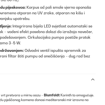
edu pijeskovca:
Korpus od poli smole vjerno oponaša
stovremeno otporan na UV zrake, otporan na kišu i
 vanjsku upotrebu.
ljenje:
Integrirana bijela LED svjetlost automatski se
rak – vodeni efekt posebno dolazi do izražaja navečer,
 podešavanjem. Cirkulacijska pumpa postiže protok
 samo 3–5 W.
 održavanjem:
Odvodni ventil ispušta spremnik za
irani filtar štiti pumpu od onečišćenja – dug rad bez
 vrt pretvara u mirnu oazu –
Blumfeldt
Korinth to omogućuje.
edu pješčanog kamena donosi mediteranski mir izravno na