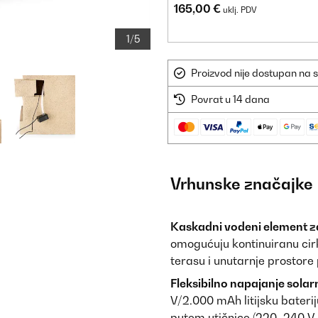
165,00 €
uklj. PDV
1/5
Proizvod nije dostupan na s
Povrat u 14 dana
Vrhunske značajke
Kaskadni vodeni element za
omogućuju kontinuiranu cirk
terasu i unutarnje prostore
Fleksibilno napajanje solar
V/2.000 mAh litijsku baterij
putem utičnice (220–240 V,