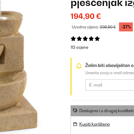
pješčenjak i
194,90 €
-37%
Uvodna cijena:
309,90 €
113 ocjene
Želim biti obaviješten 
Unesite svoju e-mail adre
Dostupno i u drugoj kvaliteti
Kupiti korišteno