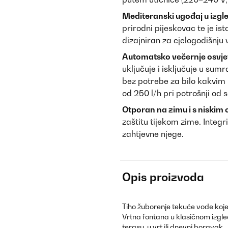
Mediteranski ugođaj u izgl
prirodni pijeskovac te je i
dizajniran za cjelogodišnju
Automatsko večernje osvjet
uključuje i isključuje u sum
bez potrebe za bilo kakvim
od 250 l/h pri potrošnji od
Otporan na zimu i s niskim
zaštitu tijekom zime. Integr
zahtjevne njege.
Opis proizvoda
Tiho žuborenje tekuće vode koje
Vrtna fontana u klasičnom izgl
terasu, u vrt ili dnevni boravak.