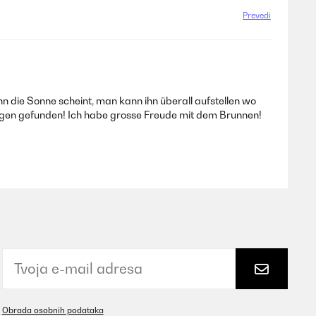
Prevedi
n die Sonne scheint, man kann ihn überall aufstellen wo
ngen gefunden! Ich habe grosse Freude mit dem Brunnen!
Prevedi
kku hält teilweise die ganze Nacht , wenn er auch den Tag
Prevedi
Obrada osobnih podataka