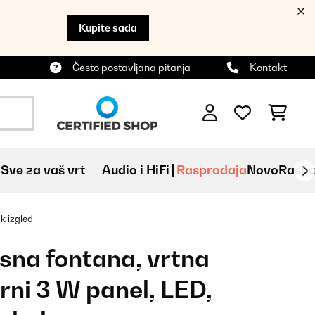
Kupite sada
Često postavljana pitanja
Kontakt
Sve za vaš vrt
Audio i HiFi
Rasprodaja
Novo
Raspa
k izgled
asna fontana, vrtna
rni 3 W panel, LED,