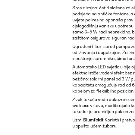
Srce dizajna: četiri složene zd
podsjeća na antičke fontane, a 
uvjete poliresina oponaša prav
cjelogodišnju vanjsku upotrebu.
samo 3–5 W radi neprekidno, be
zaštitom osigurava siguran rad i p
Ugrađeni filtar ispred pumpe zad
održavanja i dugotrajan. Za zi
ispuštanje spremnika, čime fon
Automatsko LED svjetlo u bijeloj
efektno ističe vodeni efekt bez 
bežično: solarni panel od 3 W pu
kapacitetu omogućuje rad od 6 
kabelom za fleksibilno pozicioni
Zvuk tekuće vode dokazano sman
wellness vrtove, meditirajuće ku
također je promišljen poklon za 
Uzmi
Blumfeldt
Korinth i pretvo
u opuštajućem žuboru.