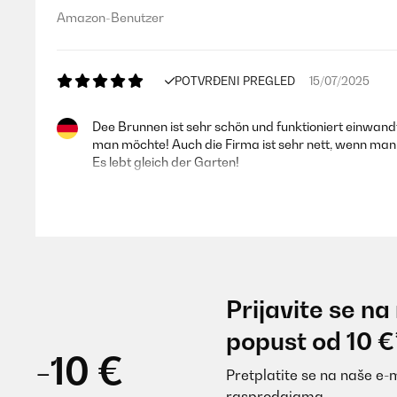
Amazon-Benutzer
POTVRĐENI PREGLED
15/07/2025
Dee Brunnen ist sehr schön und funktioniert einwandf
man möchte! Auch die Firma ist sehr nett, wenn ma
Es lebt gleich der Garten!
Amazon-Benutzer
POTVRĐENI PREGLED
06/07/2025
Prijavite se na
Hält was er verspricht Der Brunnen ist schön, gut 
popust od 10 €
in der direkten Sonne war.
-10 €
Pretplatite se na naše e-
Amazon-Benutzer
rasprodajama.