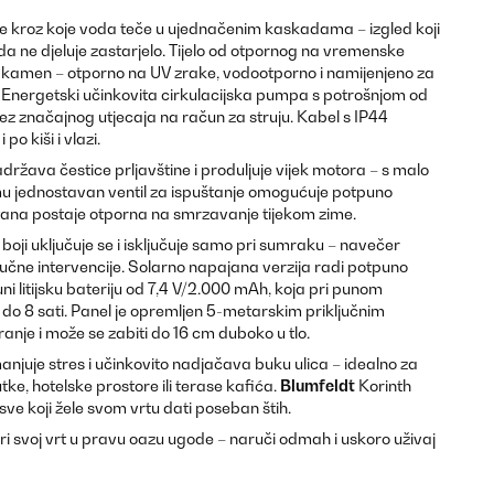
jele kroz koje voda teče u ujednačenim kaskadama – izgled koji
da ne djeluje zastarjelo. Tijelo od otpornog na vremenske
i kamen – otporno na UV zrake, vodootporno i namijenjeno za
 Energetski učinkovita cirkulacijska pumpa s potrošnjom od
z značajnog utjecaja na račun za struju. Kabel s IP44
o kiši i vlazi.
ržava čestice prljavštine i produljuje vijek motora – s malo
mu jednostavan ventil za ispuštanje omogućuje potpuno
tana postaje otporna na smrzavanje tijekom zime.
 boji uključuje se i isključuje samo pri sumraku – navečer
ručne intervencije. Solarno napajana verzija radi potpuno
ni litijsku bateriju od 7,4 V/2.000 mAh, koja pri punom
do 8 sati. Panel je opremljen 5-metarskim priključnim
ranje i može se zabiti do 16 cm duboko u tlo.
juje stres i učinkovito nadjačava buku ulica – idealno za
tke, hotelske prostore ili terase kafića.
Blumfeldt
Korinth
sve koji žele svom vrtu dati poseban štih.
ri svoj vrt u pravu oazu ugode – naruči odmah i uskoro uživaj