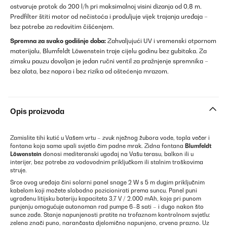
ostvaruje protok do 200 l/h pri maksimalnoj visini dizanja od 0,8 m.
Predfilter štiti motor od nečistoća i produljuje vijek trajanja uređaja –
bez potrebe za redovitim čišćenjem.
Spremna za svako godišnje doba:
Zahvaljujući UV i vremenski otpornom
materijalu, Blumfeldt Löwenstein traje cijelu godinu bez gubitaka. Za
zimsku pauzu dovoljan je jedan ručni ventil za pražnjenje spremnika –
bez alata, bez napora i bez rizika od oštećenja mrazom.
Opis proizvoda
Zamislite tihi kutić u Vašem vrtu – zvuk nježnog žubora vode, topla večer i
fontana koja sama upali svjetlo čim padne mrak. Zidna fontana
Blumfeldt
Löwenstein
donosi mediteranski ugođaj na Vašu terasu, balkon ili u
interijer, bez potrebe za vodovodnim priključkom ili stalnim troškovima
struje.
Srce ovog uređaja čini solarni panel snage 2 W s 5 m dugim priključnim
kabelom koji možete slobodno pozicionirati prema suncu. Panel puni
ugrađenu litijsku bateriju kapaciteta 3,7 V / 2.000 mAh, koja pri punom
punjenju omogućuje autonoman rad pumpe 6–8 sati – i dugo nakon što
sunce zađe. Stanje napunjenosti pratite na trofaznom kontrolnom svjetlu:
zelena znači puno, narančasta djelomično napunjeno, crvena prazno. Uz