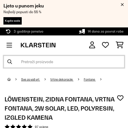
Ljeto u punom jeku
Najbolji popusti do 55 %
Kupite sada
3-godišnje jamstvo
14 dana za povrat robe
Sve za vaš vrt
Vrtne dekoracije
Fontane
LÖWENSTEIN, ZIDNA FONTANA, VRTNA
FONTANA, 2W SOLAR, LED, POLYRESIN,
IZGLED KAMENA
97 ocjene