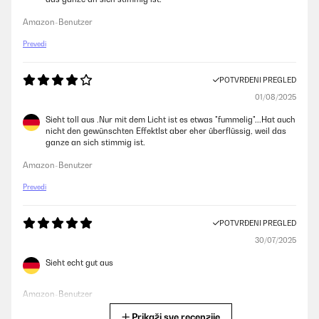
Amazon-Benutzer
Prevedi
POTVRĐENI PREGLED
01/08/2025
Sieht toll aus .Nur mit dem Licht ist es etwas "fummelig"...Hat auch
nicht den gewünschten EffektIst aber eher überflüssig, weil das
ganze an sich stimmig ist.
Amazon-Benutzer
Prevedi
POTVRĐENI PREGLED
30/07/2025
Sieht echt gut aus
Amazon-Benutzer
Prikaži sve recenzije
Prevedi