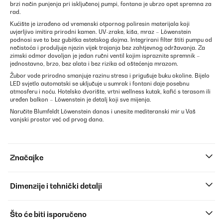
brzi način punjenja pri isključenoj pumpi, fontana je ubrzo opet spremna za
rad.
Kućište je izrađeno od vremenski otpornog poliresin materijala koji
uvjerljivo imitira prirodni kamen. UV-zrake, kiša, mraz – Löwenstein
podnosi sve to bez gubitka estetskog dojma. Integrirani filter štiti pumpu od
nečistoća i produljuje njezin vijek trajanja bez zahtjevnog održavanja. Za
zimski odmor dovoljan je jedan ručni ventil kojim ispraznite spremnik –
jednostavno, brzo, bez alata i bez rizika od oštećenja mrazom.
Žubor vode prirodno smanjuje razinu stresa i prigušuje buku okoline. Bijelo
LED svjetlo automatski se uključuje u sumrak i fontani daje posebnu
atmosferu i noću. Hotelsko dvorište, vrtni wellness kutak, kafić s terasom ili
uređen balkon – Löwenstein je detalj koji sve mijenja.
Naručite Blumfeldt Löwenstein danas i unesite mediteranski mir u Vaš
vanjski prostor već od prvog dana.
Značajke
Dimenzije i tehnički detalji
Što će biti isporučeno