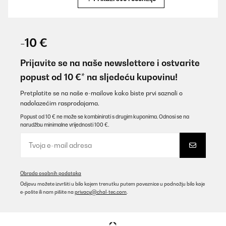
POTVRĐENI PREGLED
26/03/2024
-10 €
Très bonne qualité magnifique, j’adore
Prijavite se na naše newslettere i ostvarite
Utilisateur d'Amazon
popust od 10 €* na sljedeću kupovinu!
Prevedi
Pretplatite se na naše e-mailove kako biste prvi saznali o
nadolazećim rasprodajama.
POTVRĐENI PREGLED
Popust od 10 € ne može se kombinirati s drugim kuponima. Odnosi se na
narudžbu minimalne vrijednosti 100 €.
26/03/2024
Très bonne qualité magnifique, j’adore
Utilisateur d'Amazon
Obrada osobnih podataka
Prevedi
Odjavu možete izvršiti u bilo kojem trenutku putem poveznice u podnožju bilo koje
e-pošte ili nam pišite na
privacy@chal-tec.com
.
POTVRĐENI PREGLED
26/03/2024