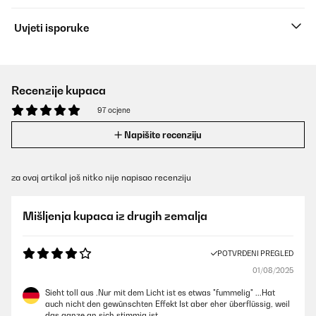
Uvjeti isporuke
Recenzije kupaca
97 ocjene
Napišite recenziju
za ovaj artikal još nitko nije napisao recenziju
Mišljenja kupaca iz drugih zemalja
POTVRĐENI PREGLED
01/08/2025
Sieht toll aus .Nur mit dem Licht ist es etwas "fummelig" ...Hat
auch nicht den gewünschten Effekt Ist aber eher überflüssig, weil
das ganze an sich stimmig ist.