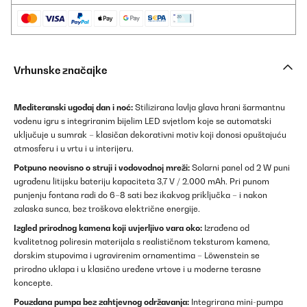
Vrhunske značajke
Mediteranski ugođaj dan i noć:
Stilizirana lavlja glava hrani šarmantnu
vodenu igru s integriranim bijelim LED svjetlom koje se automatski
uključuje u sumrak – klasičan dekorativni motiv koji donosi opuštajuću
atmosferu i u vrtu i u interijeru.
Potpuno neovisno o struji i vodovodnoj mreži:
Solarni panel od 2 W puni
ugrađenu litijsku bateriju kapaciteta 3,7 V / 2.000 mAh. Pri punom
punjenju fontana radi do 6–8 sati bez ikakvog priključka – i nakon
zalaska sunca, bez troškova električne energije.
Izgled prirodnog kamena koji uvjerljivo vara oko:
Izrađena od
kvalitetnog poliresin materijala s realističnom teksturom kamena,
dorskim stupovima i ugravirenim ornamentima – Löwenstein se
prirodno uklapa i u klasično uređene vrtove i u moderne terasne
koncepte.
Pouzdana pumpa bez zahtjevnog održavanja:
Integrirana mini-pumpa