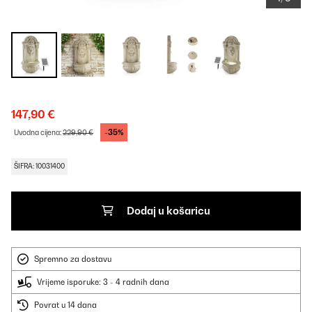
147,90 €
-35%
Uvodna cijena:
229,90 €
ŠIFRA: 10031400
Dodaj u košaricu
Spremno za dostavu
Vrijeme isporuke: 3 - 4 radnih dana
Povrat u 14 dana