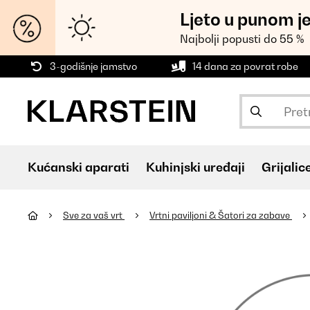
Ljeto u punom j
Najbolji popusti do 55 %
3-godišnje jamstvo
14 dana za povrat robe
Kućanski aparati
Kuhinjski uređaji
Grijalic
Sve za vaš vrt
Vrtni paviljoni & Šatori za zabave