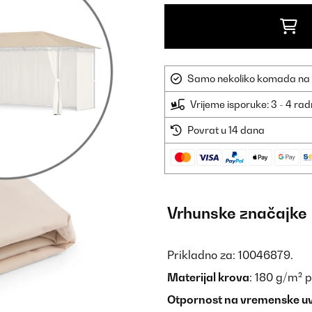
Samo nekoliko komada na sk
Vrijeme isporuke: 3 - 4 ra
Povrat u 14 dana
Vrhunske značajke
Prikladno za: 10046879.
Materijal krova
: 180 g/m² p
Otpornost na vremenske uvj