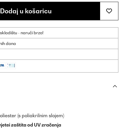
Dodaj u košaricu
ladištu - naruči brzo!
dnih dana
oliester (s poliakrilnim slojem)
etei zaštita od UV zračenja