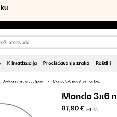
eku
e
Klimatizacija
Pročišćavanje zraka
Roštilji
Dodaci za vrtne paviljone
Mondo 3x6 nadstrešnica bež
Mondo 3x6 n
87,90 €
uklj. PDV