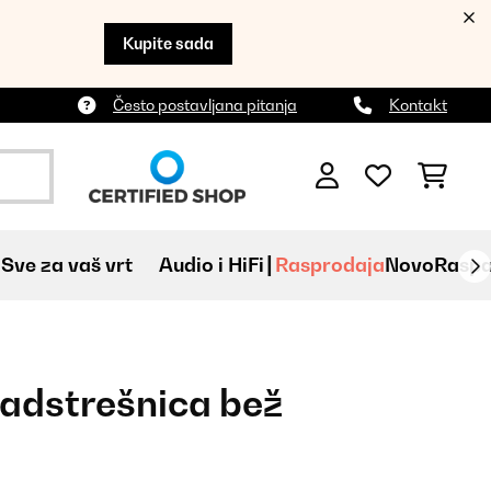
Kupite sada
Često postavljana pitanja
Kontakt
Sve za vaš vrt
Audio i HiFi
Rasprodaja
Novo
Raspa
adstrešnica bež