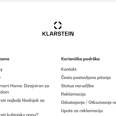
 teme
Korisnička podrška
ay
Kontakt
y
Često postavljana pitanja
Smart Home: Dizajniran za
Status narudžbe
i dom
Reklamacija
ti najbolji hladnjak za
Odustajanje / Otkazivanje 
Upute za reklamaciju
ati kuhinjsku napu?