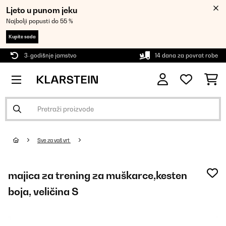
Ljeto u punom jeku
Najbolji popusti do 55 %
Kupite sada
3-godišnje jamstvo
14 dana za povrat robe
Sve za vaš vrt
majica za trening za muškarce,kesten
boja, veličina S