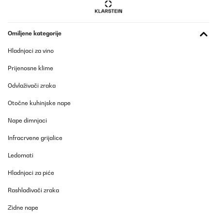
Omiljene kategorije
Hladnjaci za vino
Prijenosne klime
Odvlaživači zraka
Otočne kuhinjske nape
Nape dimnjaci
Infracrvene grijalice
Ledomati
Hladnjaci za piće
Rashlađivači zraka
Zidne nape