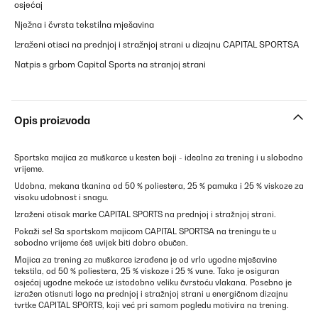
osjećaj
Nježna i čvrsta tekstilna mješavina
Izraženi otisci na prednjoj i stražnjoj strani u dizajnu CAPITAL SPORTSA
Natpis s grbom Capital Sports na stranjoj strani
Opis proizvoda
Sportska majica za muškarce u kesten boji - idealna za trening i u slobodno
vrijeme.
Udobna, mekana tkanina od 50 % poliestera, 25 % pamuka i 25 % viskoze za
visoku udobnost i snagu.
Izraženi otisak marke CAPITAL SPORTS na prednjoj i stražnjoj strani.
Pokaži se! Sa sportskom majicom CAPITAL SPORTSA na treningu te u
sobodno vrijeme ćeš uvijek biti dobro obučen.
Majica za trening za muškarce izrađena je od vrlo ugodne mješavine
tekstila, od 50 % poliestera, 25 % viskoze i 25 % vune. Tako je osiguran
osjećaj ugodne mekoće uz istodobno veliku čvrstoću vlakana. Posebno je
izražen otisnuti logo na prednjoj i stražnjoj strani u energičnom dizajnu
tvrtke CAPITAL SPORTS, koji već pri samom pogledu motivira na trening.