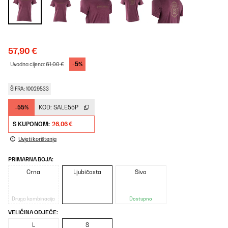
57,90 €
-5%
Uvodna cijena:
61,00 €
ŠIFRA: 10029533
-55%
KOD:
SALE55P
S KUPONOM:
26,06 €
Uvjeti korištenja
PRIMARNA BOJA:
Crna
Ljubičasta
Siva
Druga kombinacija
Dostupno
VELIČINA ODJEĆE:
L
S