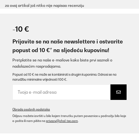
za ovaj artikal još nitko nije napisao recenziju
-10 €
Prijavite se na naše newslettere i ostvarite
popust od 10 €* na sljedeću kupovinu!
Pretplatite se na naše e-mailove kako biste prvi saznali o
nadolazećim rasprodajama.
Popust od 10 € ne može se kombinirati s drugim kuponima. Odnosi se na
narudžbu minimalne vrijednosti 100 €.
Obrada osobnih podataka
Odjavu možete izvršiti u bilo kojem trenutku putem poveznice u podnožju bilo koje
e-pošte ili nam pišite na
privacy@chal-tec.com
.