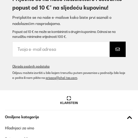
popust od 10 €* na sljedeću kupovinu!
Pretplatite se na naše e-mailove kako biste prvi saznali o
nadolazećim rasprodajama.
Popust od 10 € ne može se kombinirati s drugim kuponima. Odnosi se na
narudžbu minimalne vrijednosti 100 €.
Obrada osobnih podataka
Odjavu možete izvršiti u bilo kojem trenutku putem poveznice u podnožju bilo koje
e-pošte ili nam pišite na
privacy@chal-tec.com
.
Omiljene kategorije
Hladnjaci za vino