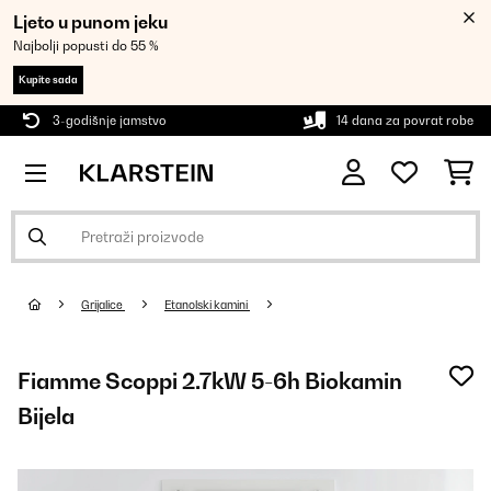
Ljeto u punom jeku
Najbolji popusti do 55 %
Kupite sada
3-godišnje jamstvo
14 dana za povrat robe
Grijalice
Etanolski kamini
Fiamme Scoppi 2.7kW 5-6h Biokamin
Bijela