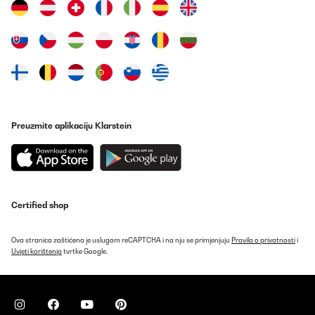
Preuzmite aplikaciju Klarstein
Certified shop
Ova stranica zaštićena je uslugom reCAPTCHA i na nju se primjenjuju
Pravila o privatnosti
i
Uvjeti korištenja
tvrtke Google.