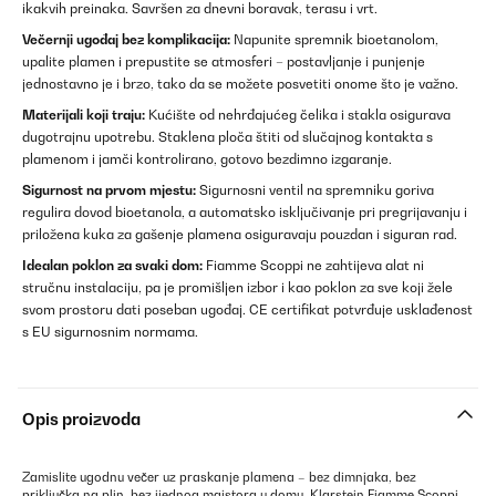
ikakvih preinaka. Savršen za dnevni boravak, terasu i vrt.
Večernji ugođaj bez komplikacija:
Napunite spremnik bioetanolom,
upalite plamen i prepustite se atmosferi – postavljanje i punjenje
jednostavno je i brzo, tako da se možete posvetiti onome što je važno.
Materijali koji traju:
Kućište od nehrđajućeg čelika i stakla osigurava
dugotrajnu upotrebu. Staklena ploča štiti od slučajnog kontakta s
plamenom i jamči kontrolirano, gotovo bezdimno izgaranje.
Sigurnost na prvom mjestu:
Sigurnosni ventil na spremniku goriva
regulira dovod bioetanola, a automatsko isključivanje pri pregrijavanju i
priložena kuka za gašenje plamena osiguravaju pouzdan i siguran rad.
Idealan poklon za svaki dom:
Fiamme Scoppi ne zahtijeva alat ni
stručnu instalaciju, pa je promišljen izbor i kao poklon za sve koji žele
svom prostoru dati poseban ugođaj. CE certifikat potvrđuje usklađenost
s EU sigurnosnim normama.
Opis proizvoda
Zamislite ugodnu večer uz praskanje plamena – bez dimnjaka, bez
priključka na plin, bez ijednog majstora u domu. Klarstein Fiamme Scoppi