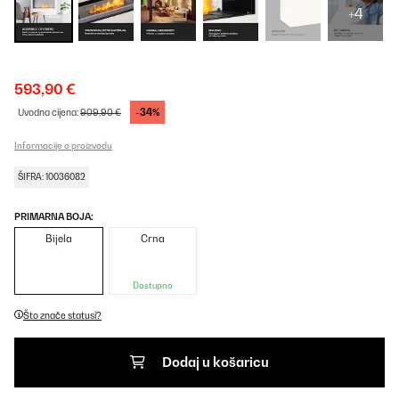
+4
593,90 €
-34%
Uvodna cijena:
909,90 €
Informacije o proizvodu
ŠIFRA: 10036082
PRIMARNA BOJA:
Bijela
Crna
Dostupno
Što znače statusi?
Dodaj u košaricu