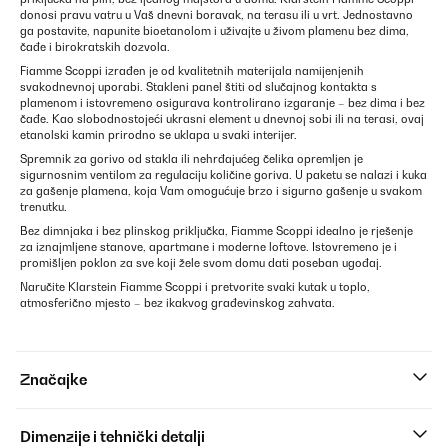
donosi pravu vatru u Vaš dnevni boravak, na terasu ili u vrt. Jednostavno
ga postavite, napunite bioetanolom i uživajte u živom plamenu bez dima,
čađe i birokratskih dozvola.
Fiamme Scoppi izrađen je od kvalitetnih materijala namijenjenih
svakodnevnoj uporabi. Stakleni panel štiti od slučajnog kontakta s
plamenom i istovremeno osigurava kontrolirano izgaranje – bez dima i bez
čađe. Kao slobodnostojeći ukrasni element u dnevnoj sobi ili na terasi, ovaj
etanolski kamin prirodno se uklapa u svaki interijer.
Spremnik za gorivo od stakla ili nehrđajućeg čelika opremljen je
sigurnosnim ventilom za regulaciju količine goriva. U paketu se nalazi i kuka
za gašenje plamena, koja Vam omogućuje brzo i sigurno gašenje u svakom
trenutku.
Bez dimnjaka i bez plinskog priključka, Fiamme Scoppi idealno je rješenje
za iznajmljene stanove, apartmane i moderne loftove. Istovremeno je i
promišljen poklon za sve koji žele svom domu dati poseban ugođaj.
Naručite Klarstein Fiamme Scoppi i pretvorite svaki kutak u toplo,
atmosferično mjesto – bez ikakvog građevinskog zahvata.
Značajke
Dimenzije i tehnički detalji