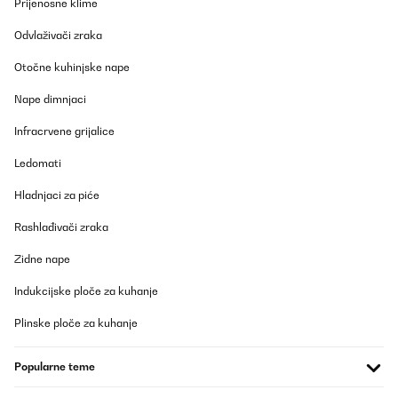
Prijenosne klime
Odvlaživači zraka
Otočne kuhinjske nape
Nape dimnjaci
Infracrvene grijalice
Ledomati
Hladnjaci za piće
Rashlađivači zraka
Zidne nape
Indukcijske ploče za kuhanje
Plinske ploče za kuhanje
Popularne teme