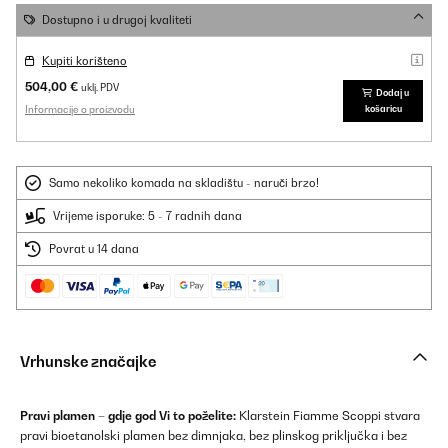
Dostupno i u drugoj kvaliteti
Kupiti korišteno
504,00 €
uklj. PDV
Dodaj u
Informacije o proizvodu
košaricu
Samo nekoliko komada na skladištu - naruči brzo!
Vrijeme isporuke: 5 - 7 radnih dana
Povrat u 14 dana
Vrhunske značajke
Pravi plamen – gdje god Vi to poželite:
Klarstein Fiamme Scoppi stvara
pravi bioetanolski plamen bez dimnjaka, bez plinskog priključka i bez