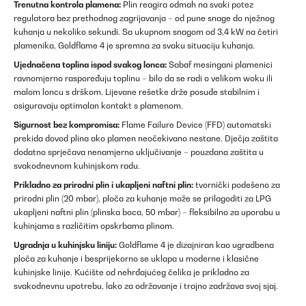
Trenutna kontrola plamena:
Plin reagira odmah na svaki potez
regulatora bez prethodnog zagrijavanja – od pune snage do nježnog
kuhanja u nekoliko sekundi. Sa ukupnom snagom od 3,4 kW na četiri
plamenika, Goldflame 4 je spremna za svaku situaciju kuhanja.
Ujednačena toplina ispod svakog lonca:
Sabaf mesingani plamenici
ravnomjerno raspoređuju toplinu – bilo da se radi o velikom woku ili
malom loncu s drškom. Lijevane rešetke drže posuđe stabilnim i
osiguravaju optimalan kontakt s plamenom.
Sigurnost bez kompromisa:
Flame Failure Device (FFD) automatski
prekida dovod plina ako plamen neočekivano nestane. Dječja zaštita
dodatno sprječava nenamjerno uključivanje – pouzdana zaštita u
svakodnevnom kuhinjskom radu.
Prikladno za prirodni plin i ukapljeni naftni plin:
tvornički podešeno za
prirodni plin (20 mbar), ploča za kuhanje može se prilagoditi za LPG
ukapljeni naftni plin (plinska boca, 50 mbar) – fleksibilno za uporabu u
kuhinjama s različitim opskrbama plinom.
Ugradnja u kuhinjsku liniju:
Goldflame 4 je dizajniran kao ugradbena
ploča za kuhanje i besprijekorno se uklapa u moderne i klasične
kuhinjske linije. Kućište od nehrđajućeg čelika je prikladno za
svakodnevnu upotrebu, lako za održavanje i trajno zadržava svoj sjaj.