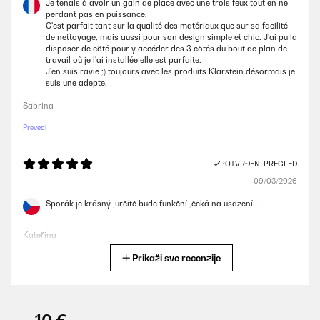
Je tenais à avoir un gain de place avec une trois feux tout en ne
perdant pas en puissance.
C'est parfait tant sur la qualité des matériaux que sur sa facilité
de nettoyage, mais aussi pour son design simple et chic. J'ai pu la
disposer de côté pour y accéder des 3 côtés du bout de plan de
travail où je l'ai installée elle est parfaite.
J'en suis ravie ;) toujours avec les produits Klarstein désormais je
suis une adepte.
Sabrina
Prevedi
POTVRĐENI PREGLED
09/03/2026
Sporák je krásný ,určitě bude funkční ,čeká na usazení....
Kateřina
Prikaži sve recenzije
Prevedi
POTVRĐENI PREGLED
13/01/2026