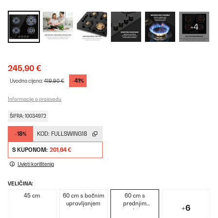
+4
245,90 €
-41%
Uvodna cijena:
419,90 €
Informacije o proizvodu
ŠIFRA: 10034972
-18%
KOD:
FULLSWING18
S KUPONOM:
201,64 €
Uvjeti korištenja
VELIČINA:
45 cm
60 cm s bočnim
60 cm s
upravljanjem
prednjim
+6
upravljanjem