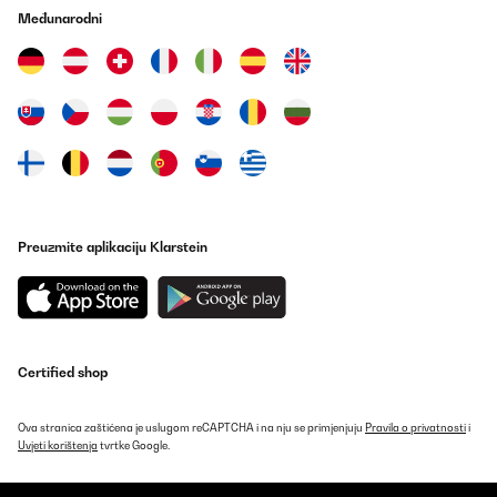
Međunarodni
Esto es un pepino de cocina de gas. Brutal. Con dos fuegos me
apaño más que suficiente. Al principio no le pillaba el tema de la
llama, pero luego ajusté la llama con las instrucciones que vi en
un vídeo de Youtube. Era un trabajo bastante intrincado, pero al
final se consiguió. A partir de entonces, cocciones perfectas. Los
fuegos son bastante grandes. Me encanta esta cocina.
Usuario/a de amazon
Prevedi
POTVRĐENI PREGLED
Preuzmite aplikaciju Klarstein
11/11/2025
Bonjour, vous n’avez pas répondu clairement au commentaire,
avez vous des gicleurs qui correspondent au marché français sur
vos plaques gaz ??
Certified shop
Fabio
Prevedi
Ova stranica zaštićena je uslugom reCAPTCHA i na nju se primjenjuju
Pravila o privatnosti
i
Uvjeti korištenja
tvrtke Google.
POTVRĐENI PREGLED
23/09/2025