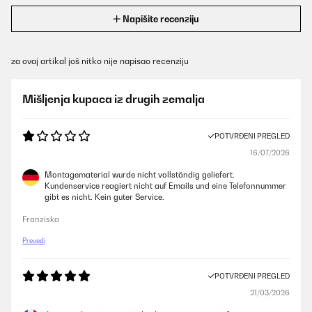
Napišite recenziju
za ovaj artikal još nitko nije napisao recenziju
Mišljenja kupaca iz drugih zemalja
POTVRĐENI PREGLED
16/07/2026
Montagematerial wurde nicht vollständig geliefert.
Kundenservice reagiert nicht auf Emails und eine Telefonnummer
gibt es nicht. Kein guter Service.
Franziska
Prevedi
POTVRĐENI PREGLED
21/03/2026