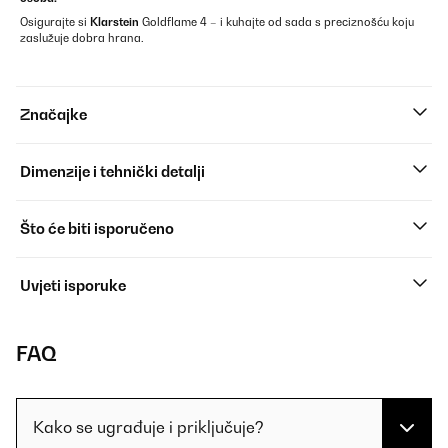
Osigurajte si
Klarstein
Goldflame 4 – i kuhajte od sada s preciznošću koju
zaslužuje dobra hrana.
Značajke
Dimenzije i tehnički detalji
Što će biti isporučeno
Uvjeti isporuke
FAQ
Kako se ugrađuje i priključuje?