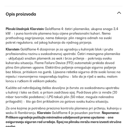
Opis proizvoda
Plinski štednjak
Klarstein
Goldflame 4: četiri plamenika, ukupna snaga 3,4
kW – i puna kontrola plamena koju cijene profesionalni kuhari. Nema
prethodnog zagrijavanja, nema čekanja: plin reagira odmah na svaki
pokret regulatora, od jakog kuhanja do nježnog pirjanja.
Klarstein
Goldflame 4 dizajniran je za ugradnju u kuhinjski blok i pruža
profesionalnu razinu u svakodnevnoj upotrebi. Četiri mesingana plamenika
– uključujući snažan plamenik za wok i brzo prženje – pokrivaju svaku
kuharsku situaciju. Flame Failure Device (FFD) automatski prekida dovod
plina čim plamen ugasne. Električno paljenje omogućuje sigurno paljenje
bez šibica, pritiskom na gumb. Lijevane rešetke sigurno drže svaki lonac na
mjestu i ravnomjerno raspoređuju toplinu – bilo da je riječ o woku, malom
loncu s ručkom ili velikom pekaču.
Kućište od nehrđajućeg čelika dovoljno je čvrsto za svakodnevnu upotrebu
u kuhinji i lako se čisti, a pritom zadržava sjaj. Podržava plin iz mreže (20
mbar tvornički podešeno) i LPG tekući plin (50 mbar, moguće naknadno
prilagoditi) – što ga čini prikladnim za gotovo svaku kućnu situaciju.
Za one kojima je potrebna precizna kontrola plamena pri prženju, kuhanju u
woku ili flambiranju,
Klarstein
Goldflame 4 je pouzdan partner.
Napomena:
Prilikom ugradnje poštujte minimalne udaljenosti prema uputama – one
osiguravaju siguran rad uređaja. Spoj na plinsku mrežu mora izvesti stručna
osoba.