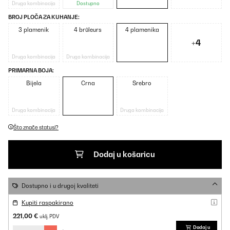
Druga kombinacija
Dostupno
BROJ PLOČA ZA KUHANJE:
3 plamenik
4 brûleurs
4 plamenika
+4
Druga kombinacija
Druga kombinacija
PRIMARNA BOJA:
Bijela
Crna
Srebro
Druga kombinacija
Druga kombinacija
Što znače statusi?
Dodaj u košaricu
Dostupno i u drugoj kvaliteti
Kupiti raspakirano
221,00 €
uklj. PDV
Dodaj u