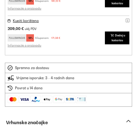
FULLSWING18
-18%
S kuponom:
181,22 €
košaricu
Informacije o proizvodu
Kupiti korišteno
209,00 €
uklj. PDV
Dodaj u
FULLSWING18
-18%
S kuponom:
171,38 €
košaricu
Informacije o proizvodu
Spremno za dostavu
Vrijeme isporuke: 3 - 4 radnih dana
Povrat u 14 dana
Vrhunske značajke