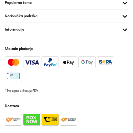
Prevedi
Popularne teme
POTVRĐENI PREGLED
Korisnička podrška
17/12/2025
Informacije
So ein schöner perfekt einstellbarer Gasherd!
Amazon-Benutzer
Metode plaćanja
Prevedi
POTVRĐENI PREGLED
03/12/2025
Ware wurde schnell geliefert und hat super in den Alten
Ausschnittgepast.Qualität ist super
* Sve cijene uključuju PDV.
Amazon-Benutzer
Dostava
Prevedi
POTVRĐENI PREGLED
24/11/2025