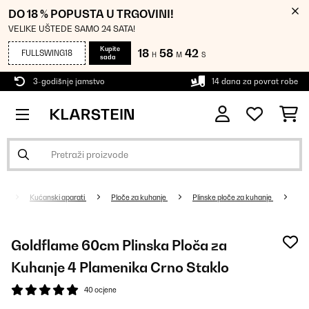
DO 18 % POPUSTA U TRGOVINI!
VELIKE UŠTEDE SAMO 24 SATA!
Kupite
18
58
42
FULLSWING18
H
M
S
sada
3-godišnje jamstvo
14 dana za povrat robe
Kućanski aparati
Ploče za kuhanje
Plinske ploče za kuhanje
Goldflame 60cm Plinska Ploča za
Kuhanje 4 Plamenika Crno Staklo
40 ocjene