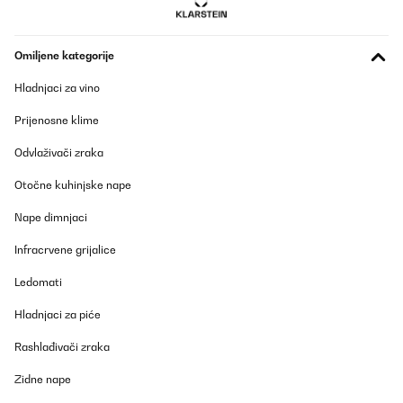
Omiljene kategorije
Hladnjaci za vino
Prijenosne klime
Odvlaživači zraka
Otočne kuhinjske nape
Nape dimnjaci
Infracrvene grijalice
Ledomati
Hladnjaci za piće
Rashlađivači zraka
Zidne nape