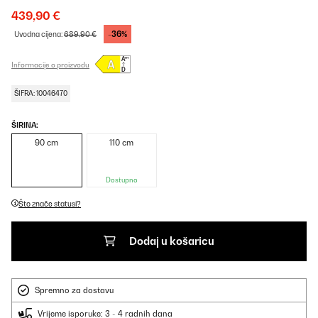
439,90 €
-36%
Uvodna cijena:
689,90 €
Informacije o proizvodu
ŠIFRA: 10046470
ŠIRINA:
90 cm
110 cm
Dostupno
Što znače statusi?
Dodaj u košaricu
Spremno za dostavu
Vrijeme isporuke: 3 - 4 radnih dana