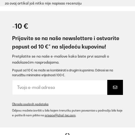
za ovaj artikal još nitko nije napisao recenziju
-10 €
Prijavite se na naše newslettere i ostvarite
popust od 10 €* na sljedeću kupovinu!
Pretplatite se na naše e-mailove kako biste prvi saznali o
nadolazećim rasprodajama.
Popust od 10 € ne može se kombinirati s drugim kuponima. Odnosi se na
narudžbu minimalne vrijednosti 100 €.
Obrada osobnih podataka
Odjavu možete izvršiti u bilo kojem trenutku putem poveznice u podnožju bilo koje
e-pošte ili nam pišite na
privacy@chal-tec.com
.