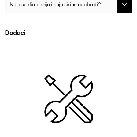
Koje su dimenzije i koju širinu odabrati?
Dodaci
Ug
49
ŠI