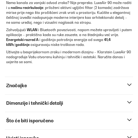
Nema kanala za vanjski odvod zraka? Nije prepreka. LuxeAir 90 može raditi
i u
načinu recirkulacije
: priloženi aktivni ugljični filtar (2 komada) zadržava
mirise prije nego što pročišćeni zrak vrati u prostoriju. Kućište u elegantnoj
čeličnoj izvedbi nadopunjuje moderne interijere kao arhitektonski detalj –
ne samo uređaj, nego i vizualni naglasak na stropu.
Zahvaljujući
WLAN
i Bluetooth povezivosti, napom možete upravljati i putem
aplikacije – praktično kada su ruke zauzete, a na štednjaku već vrije.
Energetski razred A
i godišnja potrošnja energije od svega
41,4
kWh/godišnje
osiguravaju niske troškove rada.
Uživajte u besprijekornom zraku i modernom dizajnu – Klarstein LuxeAir 90
nadograđuje Vašu otvorenu kuhinju i tehnički i estetski. Naručite danas i
uvjerite se sami.
Značajke
Dimenzije i tehnički detalji
Što će biti isporučeno