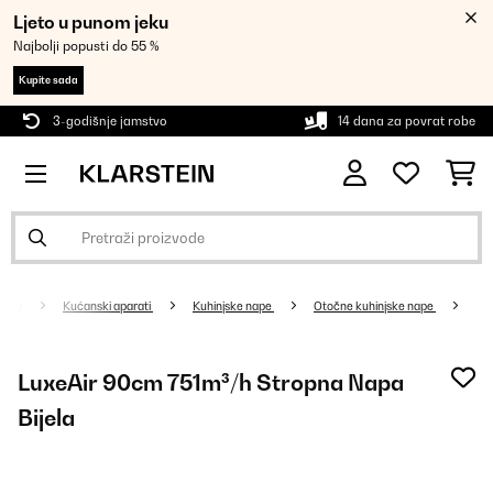
Ljeto u punom jeku
Najbolji popusti do 55 %
Kupite sada
3-godišnje jamstvo
14 dana za povrat robe
Kućanski aparati
Kuhinjske nape
Otočne kuhinjske nape
LuxeAir 90cm 751m³/h Stropna Napa
Bijela