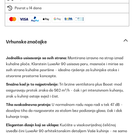
Povrat u 14 dana
Vrhunske značajke
Jednoliko usisavanje sa svih strana:
Montirana izravno na strop iznad
kuhalne ploče, Klarstein LuxeAir 90 usisava paru, masnoće i mirise sa
svih strana kuhalne površine – idealno rješenje za kuhinjske otoke i
otvorene prostorne koncepte.
Snažna kad je to najpotrebnije:
Tri brzine ventilatora plus Boost-mod
osiguravaju protok zraka do 562 m³/h – čak i pri intenzivnom kuhanju,
zrak u kuhinji ostaje svjež i čist.
Tiha svakodnevna pratnja:
U normalnom radu napa radi s tek 47 dB –
dovoljno tiho da razgovarate za stolom bez podizanja glasa, čak i dok
kuhanje traje.
Elegantan dizajn koji se uklapa:
Kućište u visokovrijednoj čeličnoj
izvedbi čini LuxeAir 90 arhitektonskim detaljem Vaše kuhinje – ne samo