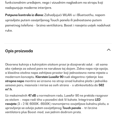
funkcionalnim uređajem, nego i vizualnim naglaskom na stropu koji
nadopunjuje moderne interijere.
Potpuna kontrola iz dlana:
Zahvaljujući WLAN-u i Bluetoothu, napom
upravljate putem osvijetljenog Touch panela ili jednostavno putem
pametnog telefona – brzina ventilatora, Boost i rasvjeta uvijek nadohvat
ruke.
Opis proizvoda
Otvorena kuhinja s kuhinjskim otokom pravi je dizajnerski adut – ali samo
ako rješenje za odvod pare ne narušava taj dojam. Zidna napa nije opcija,
a klasična otočna napa zahtijeva prostor koji jednostavno nema mjesta u
modernom konceptu.
Klarstein LuxeAir 90
nudi elegantno rješenje: kao
stropna napa
montira se izravno na strop iznad kuhalne ploče i jednoliko
usisava paru, masnoće i mirise sa svih strana – s učinkovitošću do
562
m³/h
.
Uz maksimalnih
47 dB
u normalnom radu, LuxeAir 90 ne prekida razgovor
za stolom – napa radi tiho u pozadini dok Vi kuhate. Integrirana
LED
rasvjeta
(3 × 2 W, 6000K–6500K) ravnomjerno osvjetljava kuhalnu ploču, a
upravljanje se odvija putem osvijetljenog
Touch panela
– tri brzine
ventilatora plus Boost-mod, sve jednim dodirom prsta.