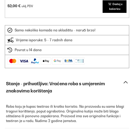
Dodaj u
52,00 €
uklj. PDV
košaricu
Samo nekoliko komada na skladištu - naruči brzo!
Vrijeme isporuke: 5 - 7 radnih dana
Povrat u 14 dana
Stanje - prihvatljivo: Vraćena roba s umjerenim
znakovima korištenja
Roba koju je kupac testirao ili kratko koristio. Na proizvodu su samo blagi
tragovi korištenja, poput ogrebotina. Originalna kutija može biti blago
oštećena ili ponovno zapakirana. Proizvod ima sve originalne funkcije i
testiran je u radu. Nudimo 2 godine jamstva.