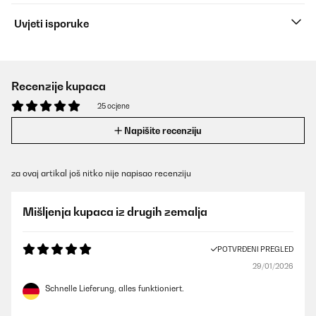
Uvjeti isporuke
Recenzije kupaca
25 ocjene
Napišite recenziju
za ovaj artikal još nitko nije napisao recenziju
Mišljenja kupaca iz drugih zemalja
POTVRĐENI PREGLED
29/01/2026
Schnelle Lieferung, alles funktioniert.