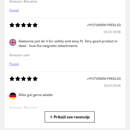
Amazon-Benutzer
Prevedi
POTVRĐENI PREGLED
06/01/2026
Awesome just do it for safety and easy fit. Very good product in
deed - love the magnetic attachments
Amazon user
Prevedi
POTVRĐENI PREGLED
05/01/2026
Alles gut gerne wieder
Amazon-Benutzer
Prikaži sve recenzije
Prevedi