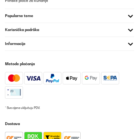
Plinske ploče za kuhanje
POTVRĐENI PREGLED
12/07/2025
Popularne teme
So nach fünf Jahren gebe ich jetzt eine Rezession zu den
gekauften Rauchmeldern ab. Alle, die ich hier gekauft habe, sind
noch in Betrieb bei uns im Haus. Und alle noch mit der ersten
Korisnička podrška
Batterie. Ich bin mal gespannt wann die ersten ausfallen. Bis jetzt
haben sie uns nicht enttäuscht. Dieses Set könnt ihr also
bedenkenlos kaufen. Von uns gibt es eine klare Kaufempfehlung.
Informacije
Amazon-Benutzer
Prevedi
Metode plaćanja
POTVRĐENI PREGLED
13/05/2025
Super Handhabung leicht zu installieren
* Sve cijene uključuju PDV.
Amazon-Benutzer
Prevedi
Dostava
POTVRĐENI PREGLED