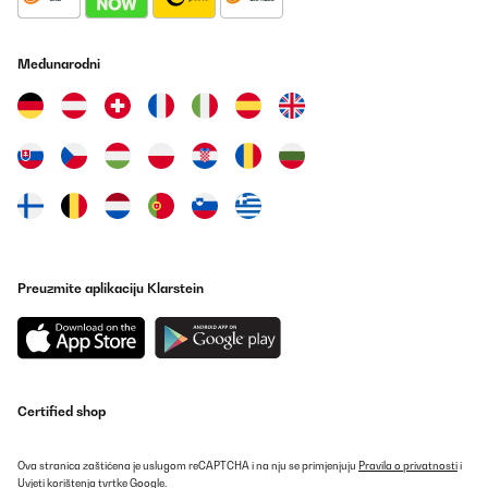
09/01/2025
Rauchmelder
Međunarodni
Amazon-Benutzer
Prevedi
POTVRĐENI PREGLED
19/12/2024
Magnethalter funktioniert gut,Mieter können den Austausch
selbst durchführen
Preuzmite aplikaciju Klarstein
Amazon-Benutzer
Prevedi
POTVRĐENI PREGLED
11/12/2024
Certified shop
Einache Handhabung. Entspricht voll meinen Erwartungen.
Ova stranica zaštićena je uslugom reCAPTCHA i na nju se primjenjuju
Pravila o privatnosti
i
Uvjeti korištenja
tvrtke Google.