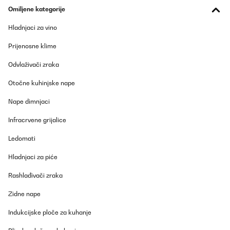
Omiljene kategorije
Prevedi
Hladnjaci za vino
POTVRĐENI PREGLED
Prijenosne klime
17/07/2025
Alles super
Odvlaživači zraka
Otočne kuhinjske nape
Amazon-Benutzer
Nape dimnjaci
Prevedi
Infracrvene grijalice
POTVRĐENI PREGLED
Ledomati
14/07/2025
Funktionieren (jedenfalls beim Test), lassen sich Dank der
Hladnjaci za piće
Magnetaufhänger schnell installieren. Die Haltbarkeit der
Batterien bleibt abzuwarten. Vorerst klare Kaufempfehlung.
Rashlađivači zraka
Amazon-Benutzer
Zidne nape
Prevedi
Indukcijske ploče za kuhanje