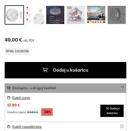
+1
49,00 €
uklj. PDV
ŠIFRA: 53038796
Dodaj u košaricu
Dostupno i u drugoj kvaliteti
Kupiti novo
57,90 €
Dodaj u
-38%
93,90 €
Uvodna cijena:
košaricu
Kupiti raspakirano