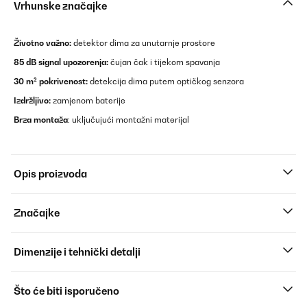
Vrhunske značajke
Životno važno:
detektor dima za unutarnje prostore
85 dB signal upozorenja:
čujan čak i tijekom spavanja
30 m² pokrivenost:
detekcija dima putem optičkog senzora
Izdržljivo:
zamjenom baterije
Brza montaža
: uključujući montažni materijal
Opis proizvoda
Značajke
Dimenzije i tehnički detalji
Što će biti isporučeno