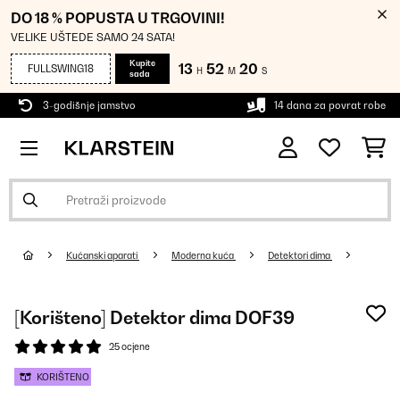
DO 18 % POPUSTA U TRGOVINI!
VELIKE UŠTEDE SAMO 24 SATA!
Kupite
13
52
18
FULLSWING18
H
M
S
sada
3-godišnje jamstvo
14 dana za povrat robe
Kućanski aparati
Moderna kuća
Detektori dima
[Korišteno] Detektor dima DOF39
25 ocjene
KORIŠTENO