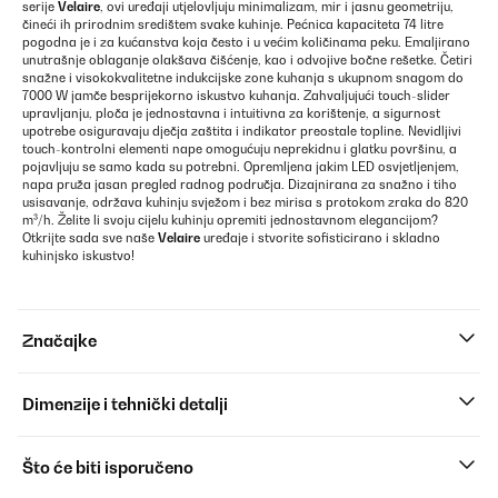
serije
Velaire
, ovi uređaji utjelovljuju minimalizam, mir i jasnu geometriju,
čineći ih prirodnim središtem svake kuhinje. Pećnica kapaciteta 74 litre
pogodna je i za kućanstva koja često i u većim količinama peku. Emaljirano
unutrašnje oblaganje olakšava čišćenje, kao i odvojive bočne rešetke. Četiri
snažne i visokokvalitetne indukcijske zone kuhanja s ukupnom snagom do
7000 W jamče besprijekorno iskustvo kuhanja. Zahvaljujući touch-slider
upravljanju, ploča je jednostavna i intuitivna za korištenje, a sigurnost
upotrebe osiguravaju dječja zaštita i indikator preostale topline. Nevidljivi
touch-kontrolni elementi nape omogućuju neprekidnu i glatku površinu, a
pojavljuju se samo kada su potrebni. Opremljena jakim LED osvjetljenjem,
napa pruža jasan pregled radnog područja. Dizajnirana za snažno i tiho
usisavanje, održava kuhinju svježom i bez mirisa s protokom zraka do 820
m³/h. Želite li svoju cijelu kuhinju opremiti jednostavnom elegancijom?
Otkrijte sada sve naše
Velaire
uređaje i stvorite sofisticirano i skladno
kuhinjsko iskustvo!
Značajke
Dimenzije i tehnički detalji
Što će biti isporučeno