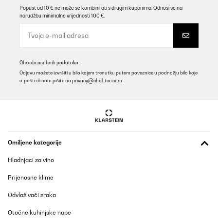
Popust od 10 € ne može se kombinirati s drugim kuponima. Odnosi se na
narudžbu minimalne vrijednosti 100 €.
Obrada osobnih podataka
Odjavu možete izvršiti u bilo kojem trenutku putem poveznice u podnožju bilo koje
e-pošte ili nam pišite na
privacy@chal-tec.com
.
Omiljene kategorije
Hladnjaci za vino
Prijenosne klime
Odvlaživači zraka
Otočne kuhinjske nape