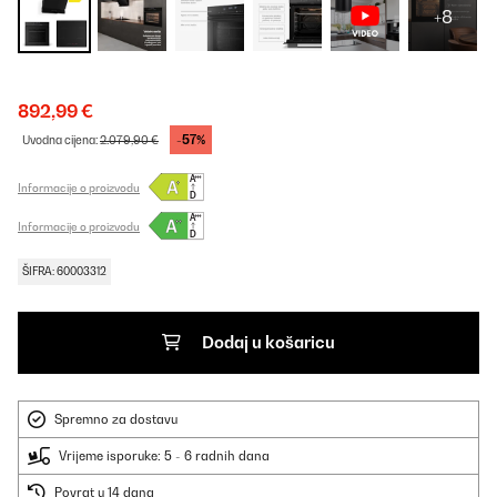
+8
892,99 €
-57%
Uvodna cijena:
2.079,90 €
Informacije o proizvodu
Informacije o proizvodu
ŠIFRA: 60003312
Dodaj u košaricu
Spremno za dostavu
Vrijeme isporuke: 5 - 6 radnih dana
Povrat u 14 dana