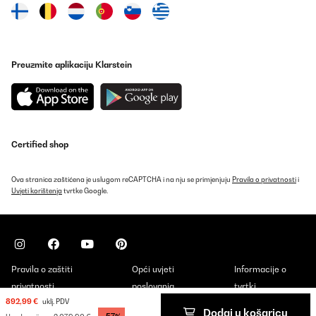
Preuzmite aplikaciju Klarstein
Certified shop
Ova stranica zaštićena je uslugom reCAPTCHA i na nju se primjenjuju
Pravila o privatnosti
i
Uvjeti korištenja
tvrtke Google.
Pravila o zaštiti
Opći uvjeti
Informacije o
privatnosti
poslovanja
tvrtki
892,99 €
uklj. PDV
Dodaj u košaricu
Copyright © 2026 Klarstein. All rights reserved