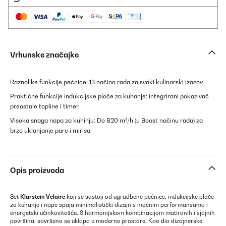
Vrhunske značajke
Raznolike funkcije pećnice: 13 načina rada za svaki kulinarski izazov.
Praktične funkcije indukcijske ploče za kuhanje: integrirani pokazivač
preostale topline i timer.
Visoka snaga napa za kuhinju: Do 820 m³/h (u Boost načinu rada) za
brzo uklanjanje pare i mirisa.
Opis proizvoda
Set
Klarstein Velaire
koji se sastoji od ugradbene pećnice, indukcijske ploče
za kuhanje i nape spaja minimalistički dizajn s moćnim performansama i
energetski učinkovitošću. S harmonijskom kombinacijom matiranih i sjajnih
površina, savršeno se uklapa u moderne prostore. Kao dio dizajnerske