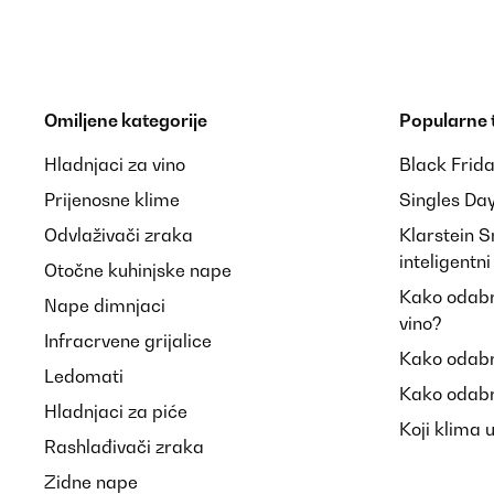
Omiljene kategorije
Popularne
Hladnjaci za vino
Black Frid
Prijenosne klime
Singles Da
Odvlaživači zraka
Klarstein 
inteligentn
Otočne kuhinjske nape
Kako odabra
Nape dimnjaci
vino?
Infracrvene grijalice
Kako odabr
Ledomati
Kako odabr
Hladnjaci za piće
Koji klima 
Rashlađivači zraka
Zidne nape