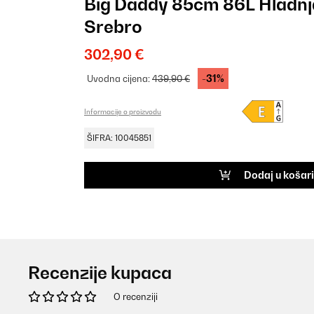
Big Daddy 85cm 86L Hladnj
Srebro
302,90 €
-31%
Uvodna cijena:
439,90 €
Informacije o proizvodu
ŠIFRA: 10045851
Dodaj u košar
Recenzije kupaca
O recenziji