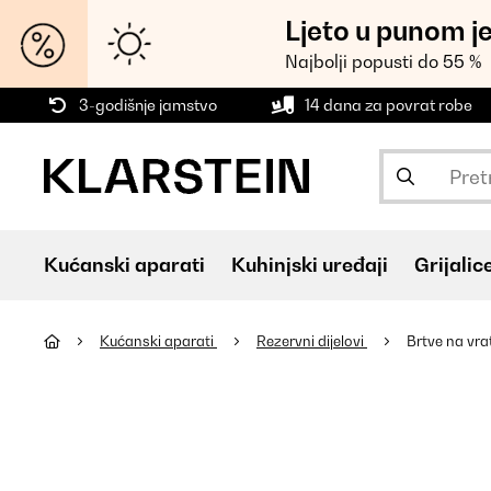
Ljeto u punom j
Najbolji popusti do 55 %
3-godišnje jamstvo
14 dana za povrat robe
Kućanski aparati
Kuhinjski uređaji
Grijalic
Kućanski aparati
Rezervni dijelovi
Brtve na vra