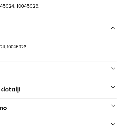
0045924, 10045926.
924, 10045926.
 detalji
eno