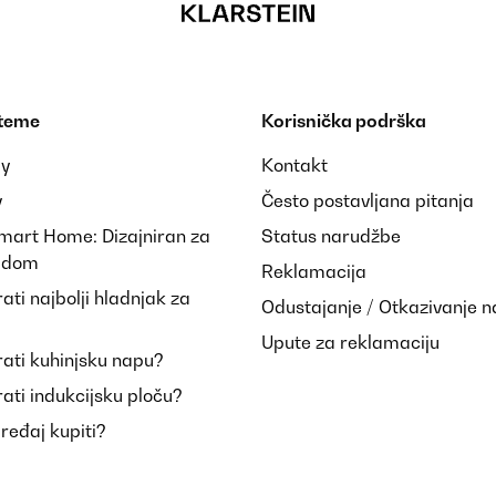
 teme
Korisnička podrška
ay
Kontakt
y
Često postavljana pitanja
Smart Home: Dizajniran za
Status narudžbe
i dom
Reklamacija
ti najbolji hladnjak za
Odustajanje / Otkazivanje 
Upute za reklamaciju
ati kuhinjsku napu?
ati indukcijsku ploču?
uređaj kupiti?