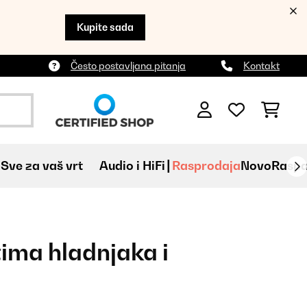
Kupite sada
Često postavljana pitanja
Kontakt
Sve za vaš vrt
Audio i HiFi
Rasprodaja
Novo
Raspa
tima hladnjaka i