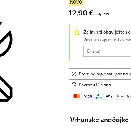
NOVO
12,90 €
uklj. PDV
Želim biti obaviješten 
Unesite svoju e-mail adre
Proizvod nije dostupan na s
Povrat u 14 dana
Vrhunske značajke