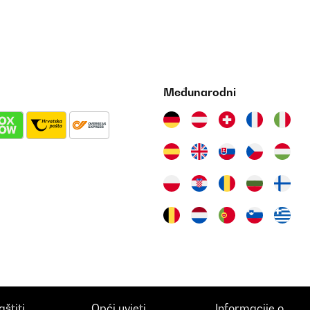
Međunarodni
aštiti
Opći uvjeti
Informacije o