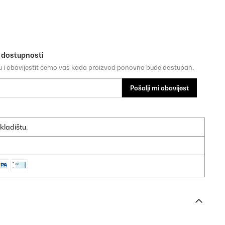
o dostupnosti
su i obavijestit ćemo vas kada proizvod ponovno bude dostupan.
Pošalji mi obavijest
kladištu.