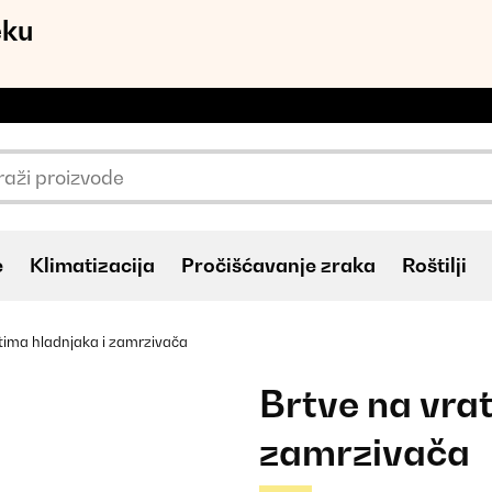
eku
e
Klimatizacija
Pročišćavanje zraka
Roštilji
tima hladnjaka i zamrzivača
Brtve na vra
zamrzivača