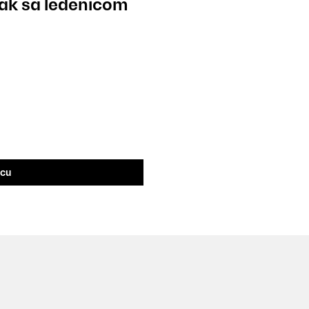
ak sa ledenicom
icu