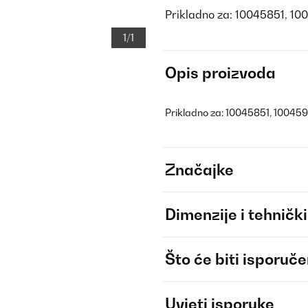
Prikladno za: 10045851, 1
1/1
Opis proizvoda
Prikladno za: 10045851, 10045
Značajke
Dimenzije i tehnički
Što će biti isporuč
Uvjeti isporuke