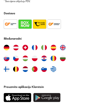
* Sve cijene uključuju PDV.
Dostava
Međunarodni
Preuzmite aplikaciju Klarstein