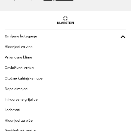
Omiljene kategorije
Hladnjaci za vino
Prijenosne klime
Odvlaživači zraka
Otočne kuhinjske nape
Nape dimnjaci
Infracrvene grijalice
Ledomati
Hladnjaci za piće
Rashlađivači zraka