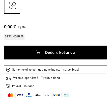
9,90 €
uklj. PDV
ŠIFRA: 10047825
Dodaj u košaricu
Samo nekoliko komada na skladištu - naruči brzo!
Vrijeme isporuke: 5 - 7 radnih dana
Povrat u 14 dana