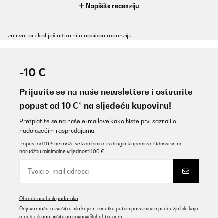
Napišite recenziju
za ovaj artikal još nitko nije napisao recenziju
-10 €
Prijavite se na naše newslettere i ostvarite
popust od 10 €* na sljedeću kupovinu!
Pretplatite se na naše e-mailove kako biste prvi saznali o
nadolazećim rasprodajama.
Popust od 10 € ne može se kombinirati s drugim kuponima. Odnosi se na
narudžbu minimalne vrijednosti 100 €.
Obrada osobnih podataka
Odjavu možete izvršiti u bilo kojem trenutku putem poveznice u podnožju bilo koje
e-pošte ili nam pišite na
privacy@chal-tec.com
.