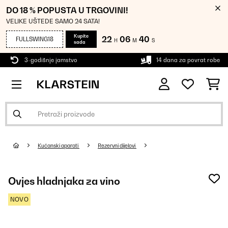
DO 18 % POPUSTA U TRGOVINI!
VELIKE UŠTEDE SAMO 24 SATA!
Kupite
22
06
40
FULLSWING18
H
M
S
sada
3-godišnje jamstvo
14 dana za povrat robe
Kućanski aparati
Rezervni dijelovi
Ovjes hladnjaka za vino
NOVO