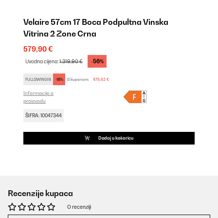
Velaire 57cm 17 Boca Podpultna Vinska
Vitrina 2 Zone Crna
579,90 €
-56%
Uvodna cijena:
1.319,90 €
FULLSWING18
-18%
S kuponom:
475,52 €
Informacije o
proizvodu
ŠIFRA: 10047344
Dodaj u košaricu
Recenzije kupaca
O recenziji