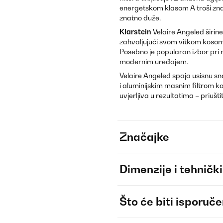
energetskom klasom A troši znat
znatno duže.
Klarstein
Velaire Angeled širin
zahvaljujući svom vitkom kosom 
Posebno je popularan izbor pri 
modernim uređajem.
Velaire Angeled spaja usisnu s
i aluminijskim masnim filtrom ko
uvjerljiva u rezultatima – priušt
Značajke
Dimenzije i tehnički
Što će biti isporuč