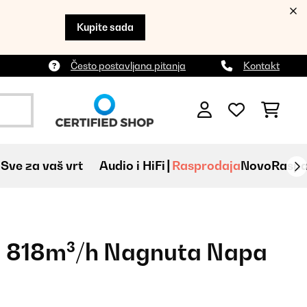
Kupite sada
Često postavljana pitanja
Kontakt
Sve za vaš vrt
Audio i HiFi
Rasprodaja
Novo
Raspa
m 818m³/h Nagnuta Napa