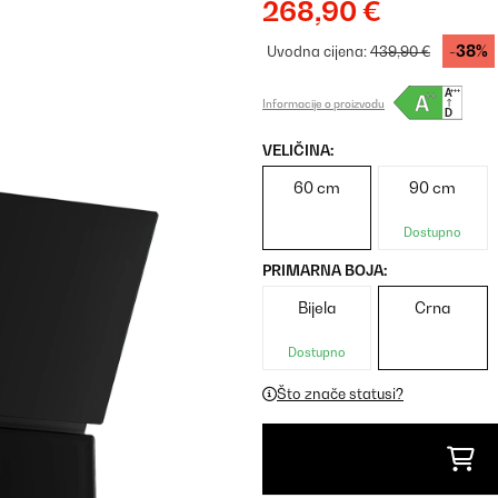
268,90 €
-38%
Uvodna cijena:
439,90 €
Informacije o proizvodu
VELIČINA:
60 cm
90 cm
Dostupno
PRIMARNA BOJA:
Bijela
Crna
Dostupno
Što znače statusi?