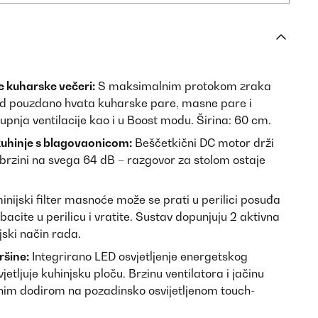
e kuharske večeri:
S maksimalnim protokom zraka
ed pouzdano hvata kuharske pare, masne pare i
stupnja ventilacije kao i u Boost modu. Širina: 60 cm.
kuhinje s blagovaonicom:
Beščetkični DC motor drži
 brzini na svega 64 dB – razgovor za stolom ostaje
nijski filter masnoće može se prati u perilici posuđa
bacite u perilicu i vratite. Sustav dopunjuju 2 aktivna
ijski način rada.
ršine:
Integrirano LED osvjetljenje energetskog
tljuje kuhinjsku ploču. Brzinu ventilatora i jačinu
dnim dodirom na pozadinsko osvijetljenom touch-