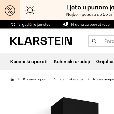
Ljeto u punom j
Najbolji popusti do 55 %
3-godišnje jamstvo
14 dana za povrat robe
Kućanski aparati
Kuhinjski uređaji
Grijalic
Kućanski aparati
Kuhinjske nape
Nape dimnja