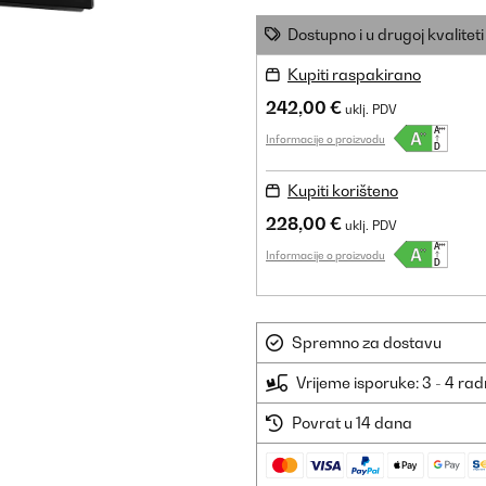
Dostupno i u drugoj kvaliteti
Kupiti raspakirano
242,00 €
uklj. PDV
Informacije o proizvodu
Kupiti korišteno
228,00 €
uklj. PDV
Informacije o proizvodu
Spremno za dostavu
Vrijeme isporuke: 3 - 4 ra
Povrat u 14 dana