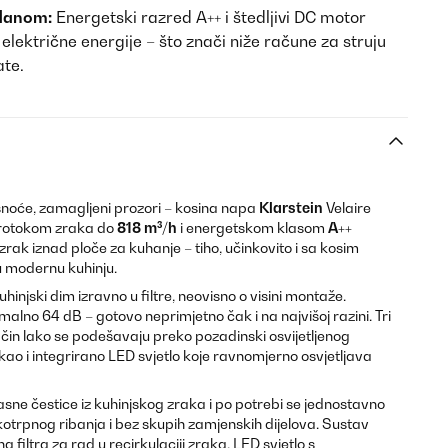
 danom:
Energetski razred A++ i štedljivi DC motor
lektrične energije – što znači niže račune za struju
ate.
snoće, zamagljeni prozori – kosina napa
Klarstein
Velaire
protokom zraka do
818 m³/h
i energetskom klasom
A++
zrak iznad ploče za kuhanje – tiho, učinkovito i sa kosim
u modernu kuhinju.
injski dim izravno u filtre, neovisno o visini montaže.
lno 64 dB – gotovo neprimjetno čak i na najvišoj razini. Tri
ačin lako se podešavaju preko pozadinski osvijetljenog
ao i integrirano LED svjetlo koje ravnomjerno osvjetljava
asne čestice iz kuhinjskog zraka i po potrebi se jednostavno
kotrpnog ribanja i bez skupih zamjenskih dijelova. Sustav
ena filtra za rad u recirkulaciji zraka. LED svjetlo s