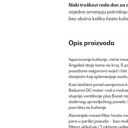
Niski troškovi rada dan za
zajedno smanjuju potrošnju e
bez obzira koliko često kuh
Opis proizvoda
Isparavanje kuhanja, mirisi ma
Angeled staje tome na kraj. S 
pouzdano osigurava svjež i čist 
dizajnom koji oplemenjuje svak
Kosi stakleni panel usmjerava kuh
Bešumni DC motor radi s maksima
stupnja ventilacije plus Boost n
dodirnog upravljačkog panela, k
površinu za kuhanje.
Aluminijski masni filter hvata m
pere u perilici posuđa – bez mu
filtera uključuje i 2 aktivna uglj