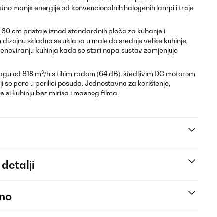
no manje energije od konvencionalnih halogenih lampi i traje
e 60 cm pristaje iznad standardnih ploča za kuhanje i
dizajnu skladno se uklapa u male do srednje velike kuhinje.
renoviranju kuhinja kada se stari napa sustav zamjenjuje
nagu od 818 m³/h s tihim radom (64 dB), štedljivim DC motorom
ji se pere u perilici posuđa. Jednostavna za korištenje,
ite si kuhinju bez mirisa i masnog filma.
 detalji
eno