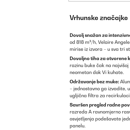
Vrhunske značajke
Dovolj snažan za intenzivn
od 818 m³/h, Velaire Angel
mirise iz izvora – u sva tri 
Dovoljno tiha za otvorene 
razinu buke čak na najvišoj
neometan dok Vi kuhate.
Održavanje bez muke:
Alumi
– jednostavno ga izvadite, u
ugljična filtra za recirkulac
Savršen pregled radne pov
razreda A ravnomjerno rasvje
osvjetljenja podešavate je
panelu.