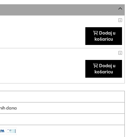
Dodaj u
košaricu
Dodaj u
košaricu
dnih dana