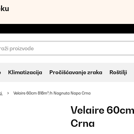
eku
e
Klimatizacija
Pročišćavanje zraka
Roštilji
ci
Velaire 60cm 818m³/h Nagnuta Napa Crna
Velaire 60c
Crna