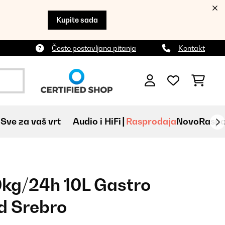
Kupite sada
Često postavljana pitanja
Kontakt
Sve za vaš vrt
Audio i HiFi
Rasprodaja
Novo
Raspa
kg/24h 10L Gastro
d Srebro