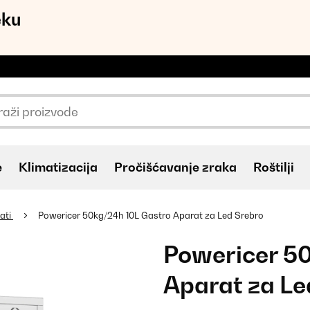
eku
e
Klimatizacija
Pročišćavanje zraka
Roštilji
ati
Powericer 50kg/24h 10L Gastro Aparat za Led Srebro
Powericer 50
Aparat za Le