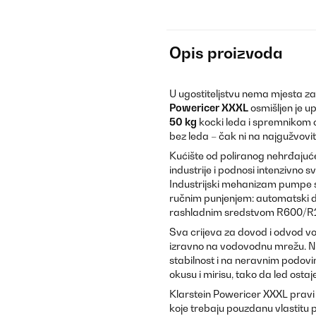
Opis proizvoda
U ugostiteljstvu nema mjesta za
Powericer XXXL
osmišljen je u
50 kg
kocki leda i spremnikom
bez leda – čak ni na najgužvovi
Kućište od poliranog nehrđaju
industrije i podnosi intenzivno s
Industrijski mehanizam pumpe s
ručnim punjenjem: automatski 
rashladnim sredstvom R600/R290
Sva crijeva za dovod i odvod vo
izravno na vodovodnu mrežu. N
stabilnost i na neravnim podovim
okusu i mirisu, tako da led ostaj
Klarstein Powericer XXXL pravi j
koje trebaju pouzdanu vlastitu p