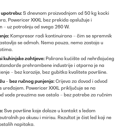
 upotrebu:
S dnevnom proizvodnjom od 50 kg kocki
ara, Powericer XXXL bez prekida opslužuje i
ran – uz potrošnju od svega 260 W.
anja:
Kompresor radi kontinuirano – čim se spremnik
 nastavlja se odmah. Nema pauza, nema zastoja u
satima.
si kuhinjske zahtjeve:
Polirano kućište od nehrđajućeg
 standarde prehrambene industrije i otporno je na
enje – bez korozije, bez gubitka kvalitete površine.
u – bez ručnog punjenja:
Crijeva za dovod i odvod
s uređajem. Powericer XXXL priključuje se na
d vode preuzima sve ostalo – bez potrebe za ručnim
a:
Sve površine koje dolaze u kontakt s ledom
tralnih po okusu i mirisu. Rezultat je čist led koji ne
ostalih napitaka.