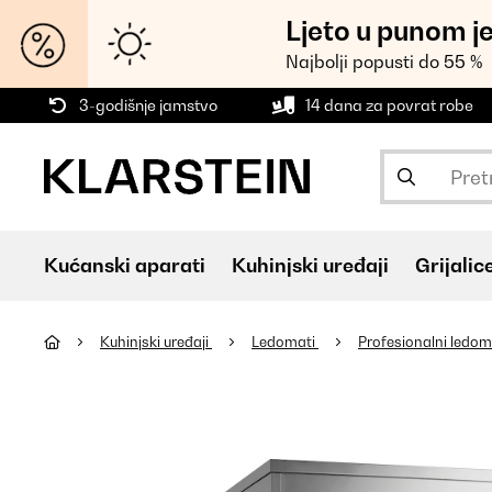
Ljeto u punom j
Najbolji popusti do 55 %
3-godišnje jamstvo
14 dana za povrat robe
Kućanski aparati
Kuhinjski uređaji
Grijalic
Kuhinjski uređaji
Ledomati
Profesionalni ledom