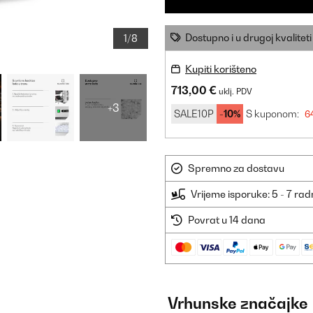
Dostupno i u drugoj kvaliteti
1/8
Kupiti korišteno
713,00 €
uklj. PDV
+3
SALE10P
-10%
S kuponom:
64
Spremno za dostavu
Vrijeme isporuke: 5 - 7 ra
Povrat u 14 dana
Vrhunske značajke