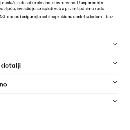
aj opslužuje desetke slavina istovremeno. U usporedbi s
ljača, investicija se isplati već u prvim tjednima rada.
XXL danas i osigurajte sebi neprekidnu opskrbu ledom – bez
 detalji
eno