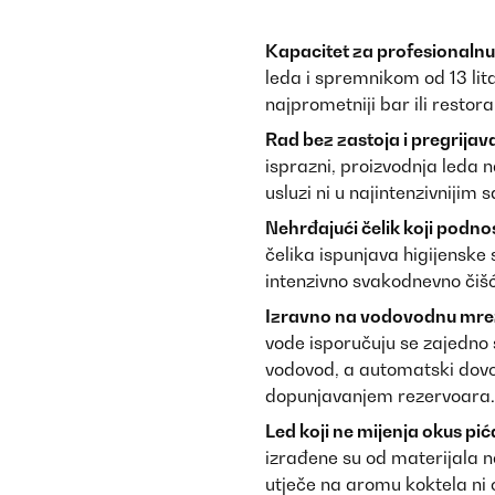
Kapacitet za profesionalnu
leda i spremnikom od 13 lit
najprometniji bar ili resto
Rad bez zastoja i pregrijav
isprazni, proizvodnja leda
usluzi ni u najintenzivnijim 
Nehrđajući čelik koji podno
čelika ispunjava higijenske
intenzivno svakodnevno čišć
Izravno na vodovodnu mrež
vode isporučuju se zajedno 
vodovod, a automatski dovo
dopunjavanjem rezervoara.
Led koji ne mijenja okus pić
izrađene su od materijala neu
utječe na aromu koktela ni 