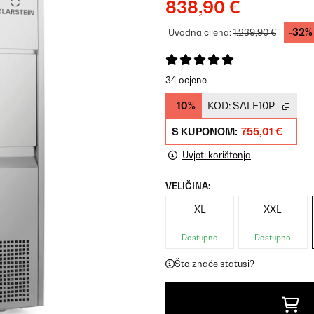
838,90 €
-32%
Uvodna cijena:
1.239,90 €
34 ocjene
-10%
KOD:
SALE10P
S KUPONOM:
755,01 €
Uvjeti korištenja
VELIČINA:
XL
XXL
Dostupno
Dostupno
Što znače statusi?