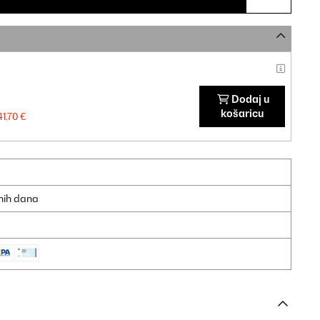
Dodaj u
košaricu
1,70 €
dnih dana