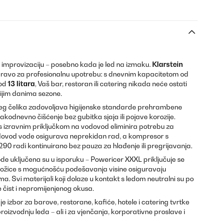
 improvizaciju – posebno kada je led na izmaku.
Klarstein
pravo za profesionalnu upotrebu: s dnevnim kapacitetom od
 od
13 litara
, Vaš bar, restoran ili catering nikada neće ostati
tijim danima sezone.
ćeg čelika zadovoljava higijenske standarde prehrambene
vakodnevno čišćenje bez gubitka sjaja ili pojave korozije.
 izravnim priključkom na vodovod eliminira potrebu za
dovod vode osigurava neprekidan rad, a kompresor s
 radi kontinuirano bez pauza za hlađenje ili pregrijavanja.
de uključena su u isporuku – Powericer XXXL priključuje se
ožice s mogućnošću podešavanja visine osiguravaju
a. Svi materijali koji dolaze u kontakt s ledom neutralni su po
e čist i nepromijenjenog okusa.
e izbor za barove, restorane, kafiće, hotele i catering tvrtke
roizvodnju leda – ali i za vjenčanja, korporativne proslave i